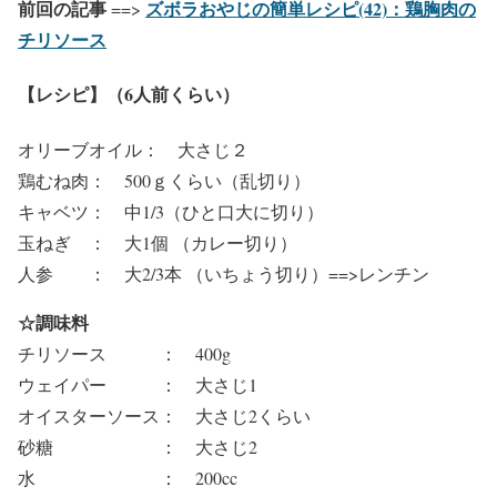
前回の記事
ズボラおやじの簡単レシピ(42)：鶏胸肉の
==>
チリソース
【レシピ】（6人前くらい）
オリーブオイル： 大さじ２
鶏むね肉： 500ｇくらい（乱切り）
キャベツ： 中1/3（ひと口大に切り）
玉ねぎ ： 大1個 （カレー切り）
人参 ： 大2/3本 （いちょう切り）==>レンチン
☆調味料
チリソース ： 400g
ウェイパー ： 大さじ1
オイスターソース： 大さじ2くらい
砂糖 ： 大さじ2
水 ： 200cc