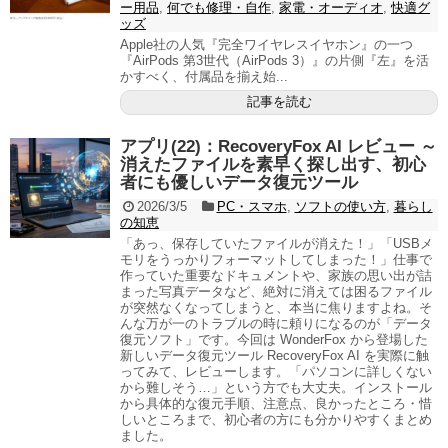
ー用品
,
何でも修理・自作
,
家電・オーディオ
,
快適グ
ッズ
Apple社の人気『完全ワイヤレスイヤホン』の一つ
『AirPods 第3世代（AirPods 3）』の片側『左』を活
かすべく、付属品を揃え始...
記事を読む
アプリ(22)：RecoveryFox AI レビュー ～
消えたファイルを素早く探し出す、初心
者にも優しいデータ復元ツール
2026/3/5
PC・スマホ
,
ソフトの使い方
,
暮らし
の知恵
「あっ、保存していたファイルが消えた！」「USBメ
モリをうっかりフォーマットしてしまった！」仕事で
作っていた重要なドキュメントや、家族の思い出が詰
まった写真データなど、絶対に消えては困るファイル
が突然なくなってしまうと、本当に焦りますよね。そ
んな万が一のトラブルの時に頼りになるのが「データ
復元ソフト」です。今回は WonderFox から登場した
新しいデータ復元ツール RecoveryFox AI を実際に触
ってみて、レビューします。「パソコンに詳しくない
から難しそう…」という方でも大丈夫。インストール
から具体的な復元手順、注意点、良かったところ・惜
しいところまで、初心者の方にも分かりやすくまとめ
ました。