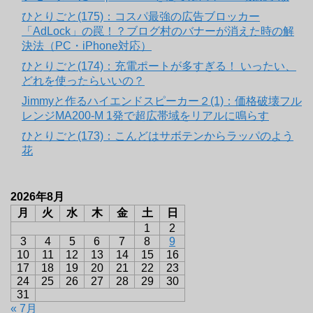
ひとりごと(175)：コスパ最強の広告ブロッカー
「AdLock」の罠！？ブログ村のバナーが消えた時の解
決法（PC・iPhone対応）
ひとりごと(174)：充電ポートが多すぎる！ いったい、
どれを使ったらいいの？
Jimmyと作るハイエンドスピーカー２(1)：価格破壊フル
レンジMA200-M 1発で超広帯域をリアルに鳴らす
ひとりごと(173)：こんどはサボテンからラッパのよう
花
2026年8月
月
火
水
木
金
土
日
1
2
3
4
5
6
7
8
9
10
11
12
13
14
15
16
17
18
19
20
21
22
23
24
25
26
27
28
29
30
31
« 7月