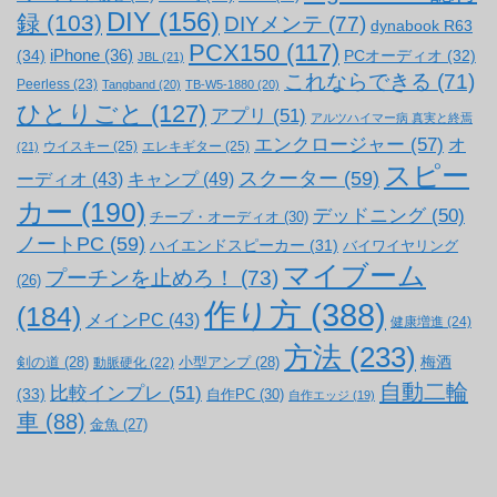
DIY
(156)
録
(103)
DIYメンテ
(77)
dynabook R63
PCX150
(117)
(34)
iPhone
(36)
PCオーディオ
(32)
JBL
(21)
これならできる
(71)
Peerless
(23)
Tangband
(20)
TB-W5-1880
(20)
ひとりごと
(127)
アプリ
(51)
アルツハイマー病 真実と終焉
エンクロージャー
(57)
オ
ウイスキー
(25)
エレキギター
(25)
(21)
スピー
スクーター
(59)
キャンプ
(49)
ーディオ
(43)
カー
(190)
デッドニング
(50)
チープ・オーディオ
(30)
ノートPC
(59)
ハイエンドスピーカー
(31)
バイワイヤリング
マイブーム
プーチンを止めろ！
(73)
(26)
作り方
(388)
(184)
メインPC
(43)
健康増進
(24)
方法
(233)
梅酒
剣の道
(28)
小型アンプ
(28)
動脈硬化
(22)
自動二輪
比較インプレ
(51)
(33)
自作PC
(30)
自作エッジ
(19)
車
(88)
金魚
(27)