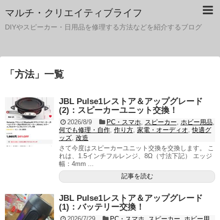
マルチ・クリエイティブライフ
DIYやスピーカー・日用品を修理する方法などを紹介するブログ
「
方法
」
一覧
JBL Pulse1レストア＆アップグレード
(2)：スピーカーユニット交換！
2026/8/9
PC・スマホ
,
スピーカー
,
ホビー用品
,
何でも修理・自作
,
作り方
,
家電・オーディオ
,
快適グ
ッズ
,
改造
さて今度はスピーカーユニット交換を交換します。 こ
れは、1.5インチフルレンジ、8Ω（寸法下記） エッジ
幅：4mm ...
記事を読む
JBL Pulse1レストア＆アップグレード
(1)：バッテリー交換！
2026/7/29
PC・スマホ
,
スピーカー
,
ホビー用