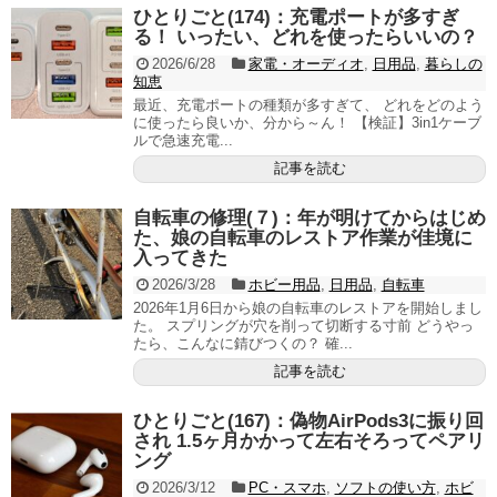
ひとりごと(174)：充電ポートが多すぎ
る！ いったい、どれを使ったらいいの？
2026/6/28
家電・オーディオ
,
日用品
,
暮らしの
知恵
最近、充電ポートの種類が多すぎて、 どれをどのよう
に使ったら良いか、分から～ん！ 【検証】3in1ケーブ
ルで急速充電...
記事を読む
自転車の修理(７)：年が明けてからはじめ
た、娘の自転車のレストア作業が佳境に
入ってきた
2026/3/28
ホビー用品
,
日用品
,
自転車
2026年1月6日から娘の自転車のレストアを開始しまし
た。 スプリングが穴を削って切断する寸前 どうやっ
たら、こんなに錆びつくの？ 確...
記事を読む
ひとりごと(167)：偽物AirPods3に振り回
され 1.5ヶ月かかって左右そろってペアリ
ング
2026/3/12
PC・スマホ
,
ソフトの使い方
,
ホビ