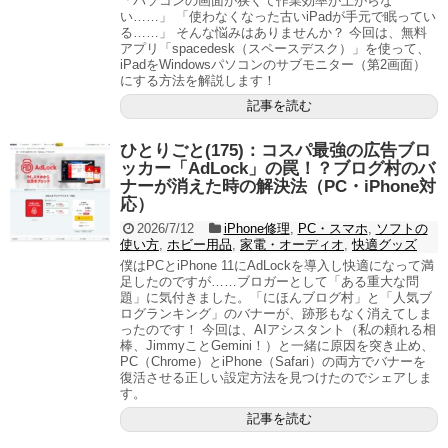
「パソコンの画面が狭くて作業効率が上がらな
い……」 「使わなくなった古いiPadが手元で眠ってい
る……」 そんな悩みはありませんか？ 今回は、無料
アプリ「spacedesk（スペースデスク）」を使って、
iPadをWindowsパソコンのサブモニター（第2画面）
にする方法を解説します！
記事を読む
ひとりごと(175)：コスパ最強の広告ブロ
ッカー「AdLock」の罠！？ブログ村のバ
ナーが消えた時の解決法（PC・iPhone対
応）
2026/7/12
iPhone修理
,
PC・スマホ
,
ソフトの
使い方
,
ホビー用品
,
家電・オーディオ
,
快適グッズ
僕はPCとiPhone 11にAdLockを導入し快適になって満
足したのですが……ブロガーとして「ある重大な問
題」に気付きました。「にほんブログ村」と「人気ブ
ログランキング」のバナーが、跡形もなく消えてしま
ったのです！ 今回は、AIアシスタント（私の頼れる相
棒、JimmyことGemini！）と一緒に原因を突き止め、
PC（Chrome）とiPhone（Safari）の両方でバナーを
復活させる正しい設定方法を見つけたのでシェアしま
す。
記事を読む