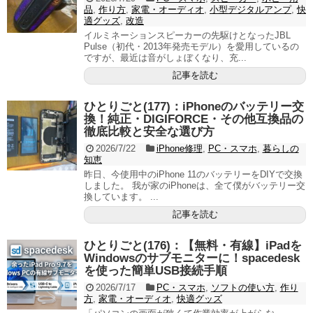
品
,
作り方
,
家電・オーディオ
,
小型デジタルアンプ
,
快
適グッズ
,
改造
イルミネーションスピーカーの先駆けとなったJBL
Pulse（初代・2013年発売モデル）を愛用しているの
ですが、最近は音がしょぼくなり、充...
記事を読む
ひとりごと(177)：iPhoneのバッテリー交
換！純正・DIGIFORCE・その他互換品の
徹底比較と安全な選び方
2026/7/22
iPhone修理
,
PC・スマホ
,
暮らしの
知恵
昨日、今使用中のiPhone 11のバッテリーをDIYで交換
しました。 我が家のiPhoneは、全て僕がバッテリー交
換しています。 ...
記事を読む
ひとりごと(176)：【無料・有線】iPadを
Windowsのサブモニターに！spacedesk
を使った簡単USB接続手順
2026/7/17
PC・スマホ
,
ソフトの使い方
,
作り
方
,
家電・オーディオ
,
快適グッズ