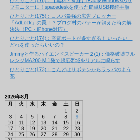
ひとりごと(176)：【無料・有線】iPadをWindowsのサ
ブモニターに！spacedeskを使った簡単USB接続手順
ひとりごと(175)：コスパ最強の広告ブロッカー
「AdLock」の罠！？ブログ村のバナーが消えた時の解
決法（PC・iPhone対応）
ひとりごと(174)：充電ポートが多すぎる！ いったい、
どれを使ったらいいの？
Jimmyと作るハイエンドスピーカー２(1)：価格破壊フル
レンジMA200-M 1発で超広帯域をリアルに鳴らす
ひとりごと(173)：こんどはサボテンからラッパのよう
花
2026年8月
月
火
水
木
金
土
日
1
2
3
4
5
6
7
8
9
10
11
12
13
14
15
16
17
18
19
20
21
22
23
24
25
26
27
28
29
30