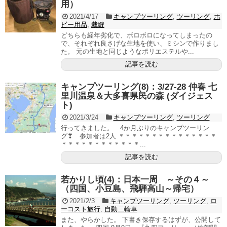
用）
2021/4/17
キャンプツーリング
,
ツーリング
,
ホ
ビー用品
,
裁縫
どちらも経年劣化で、ボロボロになってしまったの
で、それぞれ良さげな生地を使い、ミシンで作りまし
た。 元の生地と同じようなポリエステルや...
記事を読む
キャンプツーリング(8)：3/27-28 仲春 七
里川温泉＆大多喜県民の森 (ダイジェス
ト)
2021/3/24
キャンプツーリング
,
ツーリング
行ってきました。 4か月ぶりのキャンプツーリン
グ❣ 参加者は2人 ＊＊＊＊＊＊＊＊＊＊＊＊＊＊＊
＊＊＊＊＊＊＊＊＊＊＊＊...
記事を読む
若かりし頃(4)：日本一周 ～その４～
（四国、小豆島、飛騨高山～帰宅）
2021/2/3
キャンプツーリング
,
ツーリング
,
ロ
ーコスト旅行
,
自動二輪車
また、やらかした。 下書き保存するはずが、公開して