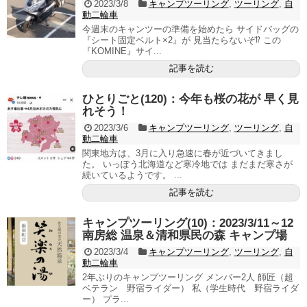
2023/3/8
キャンプツーリング
,
ツーリング
,
自
動二輪車
今週末のキャンツーの準備を始めたら サイドバッグの
『シート固定ベルト×2』が 見当たらないぞ⁉ この
『KOMINE』サイ...
記事を読む
ひとりごと(120)：今年も桜の花が 早く見
れそう！
2023/3/6
キャンプツーリング
,
ツーリング
,
自
動二輪車
関東地方は、3月に入り急速に春が近づいてきまし
た。 いっぽう北海道など寒冷地では まだまだ寒さが
続いているようです。 ...
記事を読む
キャンプツーリング(10)：2023/3/11～12
南房総 温泉＆清和県民の森 キャンプ場
2023/3/4
キャンプツーリング
,
ツーリング
,
自
動二輪車
2年ぶりのキャンプツーリング メンバー2人 師匠（超
ベテラン 野宿ライダー） 私（学生時代 野宿ライダ
ー） プラ...