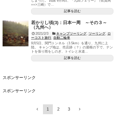
しまった。 四国 9月9日、『九四フェリー』（佐賀関
==>三崎）で...
記事を読む
若かりし頃(3)：日本一周 ～その３～
（九州へ）
2021/2/3
キャンプツーリング
,
ツーリング
,
ロ
ーコスト旅行
,
自動二輪車
9月5日、関門トンネル（3.5km）を通り、九州に上
陸。 キャンプ地は、売店跡（？）の屋根の下で、テン
トを張り雨をしのぎ、トイレと水道...
記事を読む
スポンサーリンク
スポンサーリンク
1
2
3