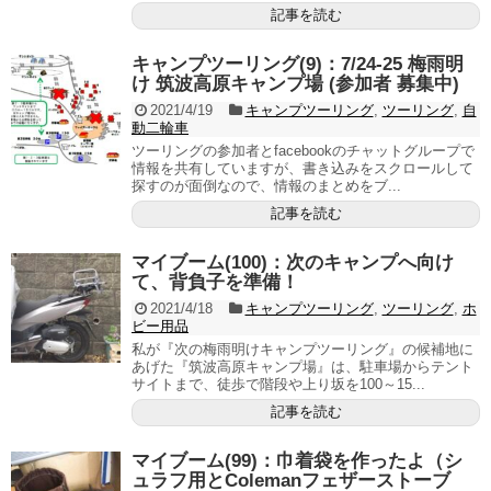
記事を読む
キャンプツーリング(9)：7/24-25 梅雨明
け 筑波高原キャンプ場 (参加者 募集中)
2021/4/19
キャンプツーリング
,
ツーリング
,
自
動二輪車
ツーリングの参加者とfacebookのチャットグループで
情報を共有していますが、書き込みをスクロールして
探すのが面倒なので、情報のまとめをブ...
記事を読む
マイブーム(100)：次のキャンプへ向け
て、背負子を準備！
2021/4/18
キャンプツーリング
,
ツーリング
,
ホ
ビー用品
私が『次の梅雨明けキャンプツーリング』の候補地に
あげた『筑波高原キャンプ場』は、駐車場からテント
サイトまで、徒歩で階段や上り坂を100～15...
記事を読む
マイブーム(99)：巾着袋を作ったよ（シ
ュラフ用とColemanフェザーストーブ