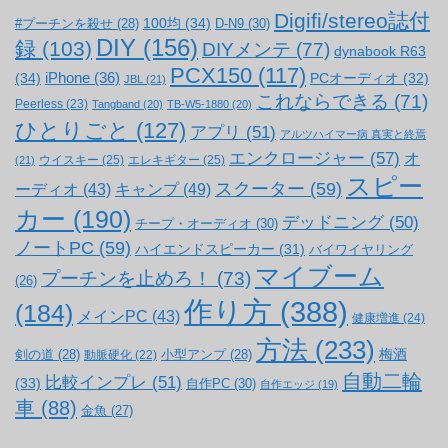
Digifi/stereo誌付
100均
(34)
#プーチンを殺せ
(28)
D-N9
(30)
DIY
(156)
録
(103)
DIYメンテ
(77)
dynabook R63
PCX150
(117)
(34)
iPhone
(36)
PCオーディオ
(32)
JBL
(21)
これならできる
(71)
Peerless
(23)
Tangband
(20)
TB-W5-1880
(20)
ひとりごと
(127)
アプリ
(51)
アルツハイマー病 真実と終焉
エンクロージャー
(57)
オ
ウイスキー
(25)
エレキギター
(25)
(21)
スピー
スクーター
(59)
キャンプ
(49)
ーディオ
(43)
カー
(190)
デッドニング
(50)
チープ・オーディオ
(30)
ノートPC
(59)
ハイエンドスピーカー
(31)
バイワイヤリング
マイブーム
プーチンを止めろ！
(73)
(26)
作り方
(388)
(184)
メインPC
(43)
健康増進
(24)
方法
(233)
梅酒
剣の道
(28)
小型アンプ
(28)
動脈硬化
(22)
自動二輪
比較インプレ
(51)
(33)
自作PC
(30)
自作エッジ
(19)
車
(88)
金魚
(27)