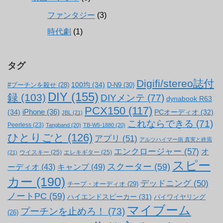
ファンタジー
(3)
時代劇
(1)
タグ
Digifi/stereo誌付
100均
(34)
#プーチンを殺せ
(28)
D-N9
(30)
DIY
(155)
録
(103)
DIYメンテ
(77)
dynabook R63
PCX150
(117)
(34)
iPhone
(36)
PCオーディオ
(32)
JBL
(21)
これならできる
(71)
Peerless
(23)
Tangband
(20)
TB-W5-1880
(20)
ひとりごと
(126)
アプリ
(51)
アルツハイマー病 真実と終焉
エンクロージャー
(57)
オ
ウイスキー
(25)
エレキギター
(25)
(21)
スピー
スクーター
(59)
キャンプ
(49)
ーディオ
(43)
カー
(190)
デッドニング
(50)
チープ・オーディオ
(29)
ノートPC
(59)
ハイエンドスピーカー
(31)
バイワイヤリング
マイブーム
プーチンを止めろ！
(73)
(26)