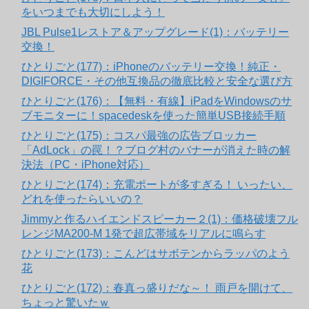
をいつまでも大切にしよう！
JBL Pulse1レストア＆アップグレード(1)：バッテリー
交換！
ひとりごと(177)：iPhoneのバッテリー交換！純正・
DIGIFORCE・その他互換品の徹底比較と安全な選び方
ひとりごと(176)：【無料・有線】iPadをWindowsのサ
ブモニターに！spacedeskを使った簡単USB接続手順
ひとりごと(175)：コスパ最強の広告ブロッカー
「AdLock」の罠！？ブログ村のバナーが消えた時の解
決法（PC・iPhone対応）
ひとりごと(174)：充電ポートが多すぎる！ いったい、
どれを使ったらいいの？
Jimmyと作るハイエンドスピーカー２(1)：価格破壊フル
レンジMA200-M 1発で超広帯域をリアルに鳴らす
ひとりごと(173)：こんどはサボテンからラッパのよう
花
ひとりごと(172)：春真っ盛りだな～！ 雨戸を開けて、
ちょっと驚いたｗ