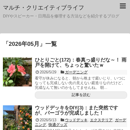
マルチ・クリエイティブライフ
DIYやスピーカー・日用品を修理する方法などを紹介するブログ
「
2026年05月
」
一覧
ひとりごと(172)：春真っ盛りだな～！ 雨
戸を開けて、ちょっと驚いたｗ
2026/5/29
ガーデニング
看守が休みになると、朝から晩まで庭いじり、いつに
なっても完成しない先の見えない庭造りなのだけど、
完成なんて無いのかもしてませんね。 朝...
記事を読む
ウッドデッキをDIY(3)：また突然です
が、パーゴラが完成しました！
2026/5/13
ウッドデッキ
,
エクステリア
,
ガーデ
ニング
,
快適グッズ