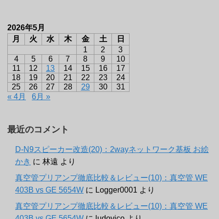
2026年5月
月
火
水
木
金
土
日
1
2
3
4
5
6
7
8
9
10
11
12
13
14
15
16
17
18
19
20
21
22
23
24
25
26
27
28
29
30
31
« 4月
6月 »
最近のコメント
D-N9スピーカー改造(20)：2wayネットワーク基板 お絵
かき
に
林遠
より
真空管プリアンプ徹底比較＆レビュー(10)：真空管 WE
403B vs GE 5654W
に
Logger0001
より
真空管プリアンプ徹底比較＆レビュー(10)：真空管 WE
403B vs GE 5654W
に
ludovico
より