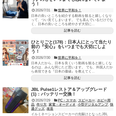
う！
2026/7/31
世界に平和を！
日本の良いところを紹介する動画を観ると嬉しくなり
って、つい見てしまいます。 でも喜んでいるだけでな
く、日本の良いところを絶やさず大切に...
記事を読む
ひとりごと(178)：日本人にとって当たり
前の『安心』をいつまでも大切にしよ
う！
2026/7/30
世界に平和を！
日本人だから、日本を良くいう動画を観ると嬉しくな
るのは、みんな同じたど思います。 でも、外国人だか
ら表現できる『日本の価値』を教えてく...
記事を読む
JBL Pulse1レストア＆アップグレード
(1)：バッテリー交換！
2026/7/29
PC・スマホ
,
スピーカー
,
ホビー用
品
,
作り方
,
家電・オーディオ
,
小型デジタルアンプ
,
快
適グッズ
,
改造
イルミネーションスピーカーの先駆けとなったJBL