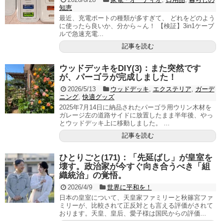
知恵
最近、充電ポートの種類が多すぎて、 どれをどのよう
に使ったら良いか、分から～ん！ 【検証】3in1ケーブ
ルで急速充電...
記事を読む
ウッドデッキをDIY(3)：また突然です
が、パーゴラが完成しました！
2026/5/13
ウッドデッキ
,
エクステリア
,
ガーデ
ニング
,
快適グッズ
2025年7月14日に納品されたパーゴラ用ウリン木材を
ガレージ左の道路サイドに放置したまま半年後、やっ
とウッドデッキ上に移動しました。 ...
記事を読む
ひとりごと(171)：「先延ばし」が皇室を
壊す。政治家が今すぐ向き合うべき「組
織統治」の覚悟。
2026/4/9
世界に平和を！
日本の皇室について、天皇家ファミリーと秋篠宮ファ
ミリーが、比較されて正反対とも言える評価がされて
おります。天皇、皇后、愛子様は国民からの評価...