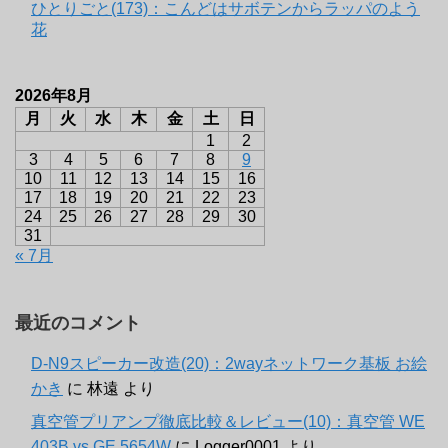
ひとりごと(173)：こんどはサボテンからラッパのよう
花
2026年8月
月
火
水
木
金
土
日
1
2
3
4
5
6
7
8
9
10
11
12
13
14
15
16
17
18
19
20
21
22
23
24
25
26
27
28
29
30
31
« 7月
最近のコメント
D-N9スピーカー改造(20)：2wayネットワーク基板 お絵
かき
に
林遠
より
真空管プリアンプ徹底比較＆レビュー(10)：真空管 WE
403B vs GE 5654W
に
Logger0001
より