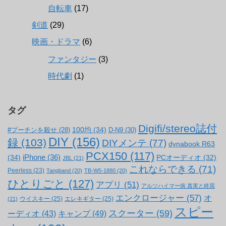
自転車
(17)
剣道
(29)
映画・ドラマ
(6)
ファンタジー
(3)
時代劇
(1)
タグ
Digifi/stereo誌付
100均
(34)
#プーチンを殺せ
(28)
D-N9
(30)
DIY
(156)
録
(103)
DIYメンテ
(77)
dynabook R63
PCX150
(117)
(34)
iPhone
(36)
PCオーディオ
(32)
JBL
(21)
これならできる
(71)
Peerless
(23)
Tangband
(20)
TB-W5-1880
(20)
ひとりごと
(127)
アプリ
(51)
アルツハイマー病 真実と終焉
エンクロージャー
(57)
オ
ウイスキー
(25)
エレキギター
(25)
(21)
スピー
スクーター
(59)
キャンプ
(49)
ーディオ
(43)