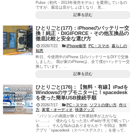
Pulse（初代・2013年発売モデル）を愛用しているの
ですが、最近は音がしょぼくなり、充...
記事を読む
ひとりごと(177)：iPhoneのバッテリー交
換！純正・DIGIFORCE・その他互換品の
徹底比較と安全な選び方
2026/7/22
iPhone修理
,
PC・スマホ
,
暮らしの
知恵
昨日、今使用中のiPhone 11のバッテリーをDIYで交換
しました。 我が家のiPhoneは、全て僕がバッテリー交
換しています。 ...
記事を読む
ひとりごと(176)：【無料・有線】iPadを
Windowsのサブモニターに！spacedesk
を使った簡単USB接続手順
2026/7/17
PC・スマホ
,
ソフトの使い方
,
作り
方
,
家電・オーディオ
,
快適グッズ
「パソコンの画面が狭くて作業効率が上がらな
い……」 「使わなくなった古いiPadが手元で眠ってい
る……」 そんな悩みはありませんか？ 今回は、無料
アプリ「spacedesk（スペースデスク）」を使って、