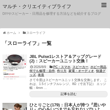
マルチ・クリエイティブライフ
DIYやスピーカー・日用品を修理する方法などを紹介するブログ
ホーム
スローライフ
「
スローライフ
」
一覧
JBL Pulse1レストア＆アップグレード
(2)：スピーカーユニット交換！
2026/8/9
PC・スマホ
,
スピーカー
,
ホビー用品
,
何でも修理・自作
,
作り方
,
家電・オーディオ
,
快適グ
ッズ
,
改造
さて今度はスピーカーユニット交換を交換します。 こ
れは、1.5インチフルレンジ、8Ω（寸法下記） エッジ
幅：4mm ...
記事を読む
ひとりごと(179)：日本人が持つ『思いや
り』の心をいつまでも忘れないでいよ