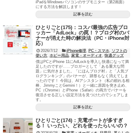
iPadをWindowsパソコンのサブモニター（第2画面）
にする方法を解説します！
記事を読む
ひとりごと(175)：コスパ最強の広告ブロ
ッカー「AdLock」の罠！？ブログ村のバ
ナーが消えた時の解決法（PC・iPhone対
応）
2026/7/12
iPhone修理
,
PC・スマホ
,
ソフトの
使い方
,
ホビー用品
,
家電・オーディオ
,
快適グッズ
僕はPCとiPhone 11にAdLockを導入し快適になって満
足したのですが……ブロガーとして「ある重大な問
題」に気付きました。「にほんブログ村」と「人気ブ
ログランキング」のバナーが、跡形もなく消えてしま
ったのです！ 今回は、AIアシスタント（私の頼れる相
棒、JimmyことGemini！）と一緒に原因を突き止め、
PC（Chrome）とiPhone（Safari）の両方でバナーを
復活させる正しい設定方法を見つけたのでシェアしま
す。
記事を読む
ひとりごと(174)：充電ポートが多すぎ
る！ いったい、どれを使ったらいいの？
2026/6/28
家電・オーディオ
,
日用品
,
暮らしの