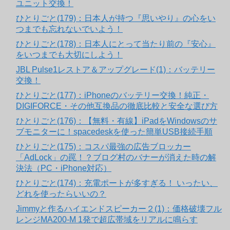
ユニット交換！
ひとりごと(179)：日本人が持つ『思いやり』の心をい
つまでも忘れないでいよう！
ひとりごと(178)：日本人にとって当たり前の『安心』
をいつまでも大切にしよう！
JBL Pulse1レストア＆アップグレード(1)：バッテリー
交換！
ひとりごと(177)：iPhoneのバッテリー交換！純正・
DIGIFORCE・その他互換品の徹底比較と安全な選び方
ひとりごと(176)：【無料・有線】iPadをWindowsのサ
ブモニターに！spacedeskを使った簡単USB接続手順
ひとりごと(175)：コスパ最強の広告ブロッカー
「AdLock」の罠！？ブログ村のバナーが消えた時の解
決法（PC・iPhone対応）
ひとりごと(174)：充電ポートが多すぎる！ いったい、
どれを使ったらいいの？
Jimmyと作るハイエンドスピーカー２(1)：価格破壊フル
レンジMA200-M 1発で超広帯域をリアルに鳴らす