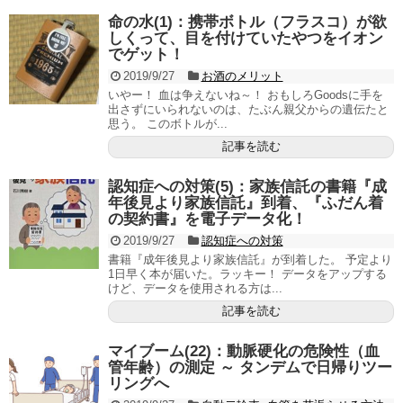
命の水(1)：携帯ボトル（フラスコ）が欲
しくって、目を付けていたやつをイオン
でゲット！
2019/9/27
お酒のメリット
いやー！ 血は争えないね～！ おもしろGoodsに手を
出さずにいられないのは、たぶん親父からの遺伝たと
思う。 このボトルが...
記事を読む
認知症への対策(5)：家族信託の書籍『成
年後見より家族信託』到着、『ふだん着
の契約書』を電子データ化！
2019/9/27
認知症への対策
書籍『成年後見より家族信託』が到着した。 予定より
1日早く本が届いた。ラッキー！ データをアップする
けど、データを使用される方は...
記事を読む
マイブーム(22)：動脈硬化の危険性（血
管年齢）の測定 ～ タンデムで日帰りツー
リングへ