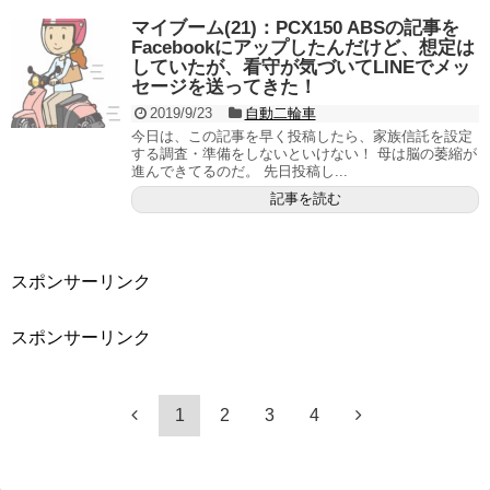
マイブーム(21)：PCX150 ABSの記事を
Facebookにアップしたんだけど、想定は
していたが、看守が気づいてLINEでメッ
セージを送ってきた！
2019/9/23
自動二輪車
今日は、この記事を早く投稿したら、家族信託を設定
する調査・準備をしないといけない！ 母は脳の萎縮が
進んできてるのだ。 先日投稿し...
記事を読む
スポンサーリンク
スポンサーリンク
1
2
3
4