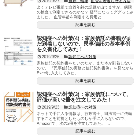
2019/9/27
自動二輪車
,
血管を若返らせる方法
よくテレビ番組で血管年齢の話題が出てますが、病院
の検査で測定できるのかな？ 疑問になってググってみ
ました。 血管年齢を測定する費用と...
記事を読む
認知症への対策(4)：家族信託の書籍がま
だ到着しないので、民事信託の基本事例
を文書化してみた！
2019/9/26
認知症への対策
家族信託の契約書をたいのだが、まだ本が到着しない
ので、 『民事信託の実務と信託契約書例』を見ながら
Excelに入力してみた。 ...
記事を読む
認知症への対策(3)：家族信託について、
評価が高い2冊を注文してみた！
2019/9/23
認知症への対策
ネットで手に入る情報は、行政書士、司法書士に依頼
することを前提としたものしか手に入らないので、
Amazonで、次の2冊を注文してみた。 ...
記事を読む