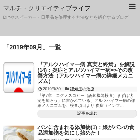
マルチ・クリエイティブライフ
DIYやスピーカー・日用品を修理する方法などを紹介するブログ
「
2019年09月
」
一覧
『アルツハイマー病 真実と終焉』を解説
(14)：炎症とアルツハイマー病=>その改
善方法（アルツハイマー病の詳細メカニ
ズム）
2019/9/30
認知症の治療
『第7章 コグノスコピー（認知機能検査）まずは状
況を知ろう』に書かれている、アルツハイマー病の詳
細メカニズムを、検査項目より 炎症（インフ...
記事を読む
パンに含まれる添加物(1)：娘がパンの食
品添加物を気にし始めた！