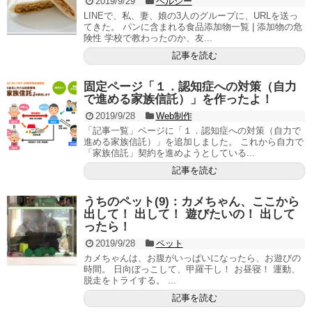
2019/9/29
ヘルシー
LINEで、私、妻、娘の3人のグループに、URLを送っ
てきた。 パンに含まれる食品添加物一覧 | 添加物の危
険性 学校で教わったのか、友...
記事を読む
固定ページ「１．認知症への対策（自力
で進める家族信託）」を作ったよ！
2019/9/28
Web制作
「記事一覧」ページに「１．認知症への対策（自力で
進める家族信託）」を追加しました。 これから自力で
「家族信託」契約を進めようとしている...
記事を読む
うちのペット(9)：カメちゃん、ここから
出して！ 出して！ 遊びたいの！ 出して
ったら！
2019/9/28
ペット
カメちゃんは、お腹がいっぱいになったら、お遊びの
時間。 日向ぼっこして、甲羅干し！ お昼寝！ 運動、
脱走をトライする。 ...
記事を読む