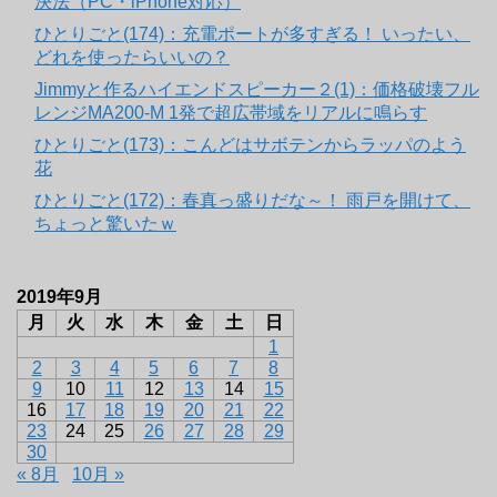
決法（PC・iPhone対応）
ひとりごと(174)：充電ポートが多すぎる！ いったい、
どれを使ったらいいの？
Jimmyと作るハイエンドスピーカー２(1)：価格破壊フル
レンジMA200-M 1発で超広帯域をリアルに鳴らす
ひとりごと(173)：こんどはサボテンからラッパのよう
花
ひとりごと(172)：春真っ盛りだな～！ 雨戸を開けて、
ちょっと驚いたｗ
2019年9月
月
火
水
木
金
土
日
1
2
3
4
5
6
7
8
9
10
11
12
13
14
15
16
17
18
19
20
21
22
23
24
25
26
27
28
29
30
« 8月
10月 »