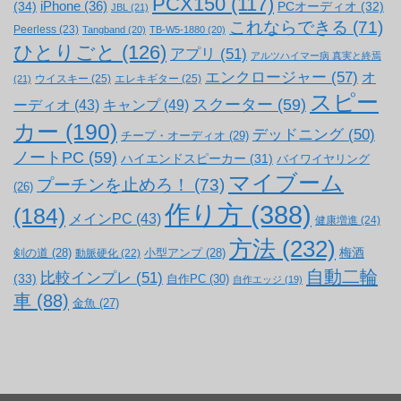
PCX150
(117)
(34)
iPhone
(36)
PCオーディオ
(32)
JBL
(21)
これならできる
(71)
Peerless
(23)
Tangband
(20)
TB-W5-1880
(20)
ひとりごと
(126)
アプリ
(51)
アルツハイマー病 真実と終焉
エンクロージャー
(57)
オ
ウイスキー
(25)
エレキギター
(25)
(21)
スピー
スクーター
(59)
キャンプ
(49)
ーディオ
(43)
カー
(190)
デッドニング
(50)
チープ・オーディオ
(29)
ノートPC
(59)
ハイエンドスピーカー
(31)
バイワイヤリング
マイブーム
プーチンを止めろ！
(73)
(26)
作り方
(388)
(184)
メインPC
(43)
健康増進
(24)
方法
(232)
梅酒
剣の道
(28)
小型アンプ
(28)
動脈硬化
(22)
自動二輪
比較インプレ
(51)
(33)
自作PC
(30)
自作エッジ
(19)
車
(88)
金魚
(27)