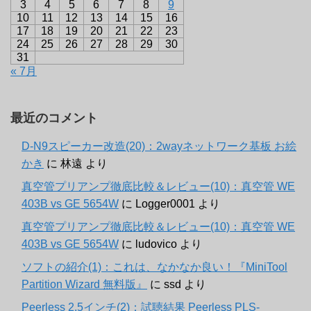
3
4
5
6
7
8
9
10
11
12
13
14
15
16
17
18
19
20
21
22
23
24
25
26
27
28
29
30
31
« 7月
最近のコメント
D-N9スピーカー改造(20)：2wayネットワーク基板 お絵
かき
に
林遠
より
真空管プリアンプ徹底比較＆レビュー(10)：真空管 WE
403B vs GE 5654W
に
Logger0001
より
真空管プリアンプ徹底比較＆レビュー(10)：真空管 WE
403B vs GE 5654W
に
ludovico
より
ソフトの紹介(1)：これは、なかなか良い！『MiniTool
Partition Wizard 無料版』
に
ssd
より
Peerless 2.5インチ(2)：試聴結果 Peerless PLS-