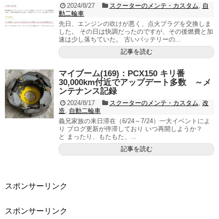
2024/8/27
スクーターのメンテ・カスタム
,
自
動二輪車
先日、エンジンの吹けが悪く、点火プラグを交換しま
した。 その日は快調だったのですが、その後燃費と加
速は少し落ちていた。 古いバッテリーの...
記事を読む
マイブーム(169)：PCX150 キリ番
30,000km付近でアップデート多数 ～メ
ンテナンス記録
2024/8/17
スクーターのメンテ・カスタム
,
改
造
,
自動二輪車
義兄家族の来日滞在（6/24～7/24）一大イベントによ
り ブログ更新が停滞しており いつ再開しようか？
と まったり、もたもた、...
記事を読む
スポンサーリンク
スポンサーリンク