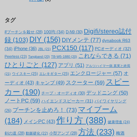
タグ
Digifi/stereo誌付
100均
(34)
#プーチンを殺せ
(28)
D-N9
(30)
DIY
(156)
録
(103)
DIYメンテ
(77)
dynabook R63
PCX150
(117)
(34)
iPhone
(36)
PCオーディオ
(32)
JBL
(21)
これならできる
(71)
Peerless
(23)
Tangband
(20)
TB-W5-1880
(20)
ひとりごと
(127)
アプリ
(51)
アルツハイマー病 真実と終焉
エンクロージャー
(57)
オ
ウイスキー
(25)
エレキギター
(25)
(21)
スピー
スクーター
(59)
キャンプ
(49)
ーディオ
(43)
カー
(190)
デッドニング
(50)
チープ・オーディオ
(30)
ノートPC
(59)
ハイエンドスピーカー
(31)
バイワイヤリング
マイブーム
プーチンを止めろ！
(73)
(26)
作り方
(388)
(184)
メインPC
(43)
健康増進
(24)
方法
(233)
梅酒
剣の道
(28)
小型アンプ
(28)
動脈硬化
(22)