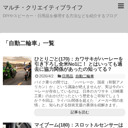
マルチ・クリエイティブライフ
DIYやスピーカー・日用品を修理する方法などを紹介するブログ
「
自動二輪車
」
一覧
ひとりごと(170)：カワサキがハーレーを
引き下ろし全米No1に！ とはいっても過
去に協力関係があったの知ってる？
2026/4/2
日用品
,
自動二輪車
バイク乗りの間では、「ハーレーか、国産（和製アメ
リカン）か」という議論が絶えませんが、実は今のハ
ーレーが存在しているのは、日本のカワサキ（川崎重
工業）のおかげだったという歴史をご存知でしょう
か？今回は、ライバル関係を超えた「メーカー間の友
情」と、知られざる技術支援の裏側を紐解きます。
記事を読む
マイブーム(180)：スロットルセンサーは