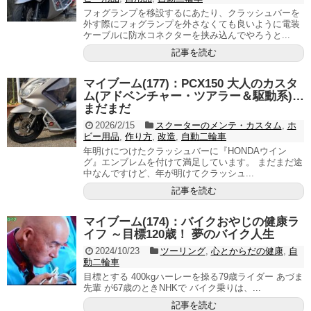
フォグランプを移設するにあたり、クラッシュバーを
外す際にフォグランプを外さなくても良いように電装
ケーブルに防水コネクターを挟み込んでやろうと...
記事を読む
マイブーム(177)：PCX150 大人のカスタ
ム(アドベンチャー・ツアラー＆駆動系)…
まだまだ
2026/2/15
スクーターのメンテ・カスタム
,
ホ
ビー用品
,
作り方
,
改造
,
自動二輪車
年明けにつけたクラッシュバーに『HONDAウイン
グ』エンブレムを付けて満足しています。 まだまだ途
中なんですけど、年が明けてクラッシュ...
記事を読む
マイブーム(174)：バイクおやじの健康ラ
イフ ～目標120歳！ 夢のバイク人生
2024/10/23
ツーリング
,
心とからだの健康
,
自
動二輪車
目標とする 400kgハーレーを操る79歳ライダー あづま
先輩 が67歳のときNHKで バイク乗りは、...
記事を読む