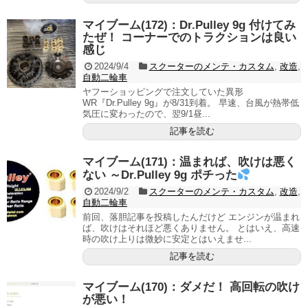
マイブーム(172)：Dr.Pulley 9g 付けてみ
たぜ！ コーナーでのトラクションは良い
感じ
2024/9/4
スクーターのメンテ・カスタム
,
改造
,
自動二輪車
ヤフーショッピングで注文していた異形
WR『Dr.Pulley 9g』が8/31到着。 早速、台風が熱帯低
気圧に変わったので、翌9/1昼...
記事を読む
マイブーム(171)：温まれば、吹けは悪く
ない ～Dr.Pulley 9g ポチった
2024/9/2
スクーターのメンテ・カスタム
,
改造
,
自動二輪車
前回、落胆記事を投稿したんだけど エンジンが温まれ
ば、吹けはそれほど悪くありません。 とはいえ、高速
時の吹け上りは微妙に安定とはいえませ...
記事を読む
マイブーム(170)：ダメだ！ 高回転の吹け
が悪い！