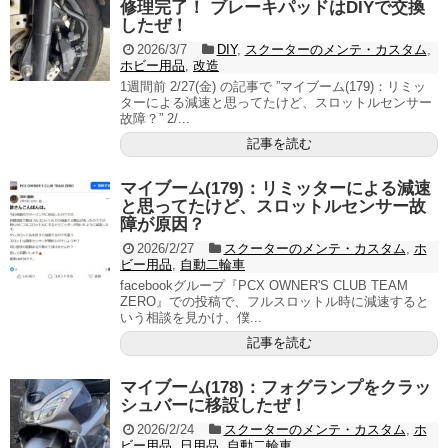
修理完了！ ブレーキパッドはDIYで交換
したぜ！
2026/3/7
DIY
,
スクーターのメンテ・カスタム
,
ホビー用品
,
改造
1週間前 2/27(金) の記事で ”マイブーム(179)：リミッ
ターによる減速と思ってたけど、スロットルセンサー
故障？” 2/...
記事を読む
マイブーム(179)：リミッターによる減速
と思ってたけど、スロットルセンサー故
障が原因？
2026/2/27
スクーターのメンテ・カスタム
,
ホ
ビー用品
,
自動二輪車
facebookグループ『PCX OWNER'S CLUB TEAM
ZERO』での投稿で、フルスロットル時に減速すると
いう相談を見かけ、僕...
記事を読む
マイブーム(178)：フォグランプをクラッ
シュバーに移設したぜ！
2026/2/24
スクーターのメンテ・カスタム
,
ホ
ビー用品
,
日用品
,
自動二輪車