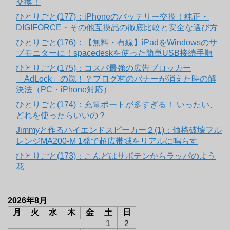
交換！
ひとりごと(177)：iPhoneのバッテリー交換！純正・
DIGIFORCE・その他互換品の徹底比較と安全な選び方
ひとりごと(176)：【無料・有線】iPadをWindowsのサ
ブモニターに！spacedeskを使った簡単USB接続手順
ひとりごと(175)：コスパ最強の広告ブロッカー
「AdLock」の罠！？ブログ村のバナーが消えた時の解
決法（PC・iPhone対応）
ひとりごと(174)：充電ポートが多すぎる！ いったい、
どれを使ったらいいの？
Jimmyと作るハイエンドスピーカー２(1)：価格破壊フル
レンジMA200-M 1発で超広帯域をリアルに鳴らす
ひとりごと(173)：こんどはサボテンからラッパのよう
花
2026年8月
月
火
水
木
金
土
日
1
2