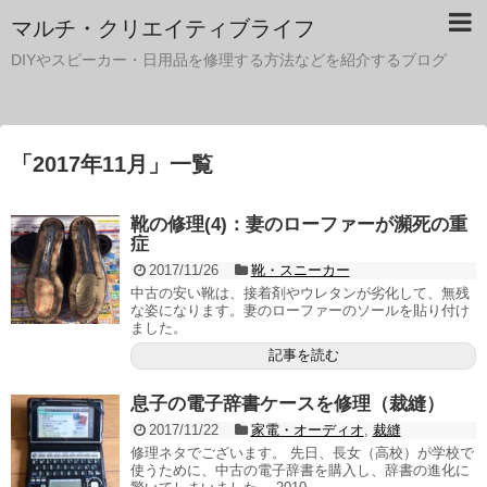
マルチ・クリエイティブライフ
DIYやスピーカー・日用品を修理する方法などを紹介するブログ
「
2017年11月
」
一覧
靴の修理(4)：妻のローファーが瀕死の重
症
2017/11/26
靴・スニーカー
中古の安い靴は、接着剤やウレタンが劣化して、無残
な姿になります。妻のローファーのソールを貼り付け
ました。
記事を読む
息子の電子辞書ケースを修理（裁縫）
2017/11/22
家電・オーディオ
,
裁縫
修理ネタでございます。 先日、長女（高校）が学校で
使うために、中古の電子辞書を購入し、辞書の進化に