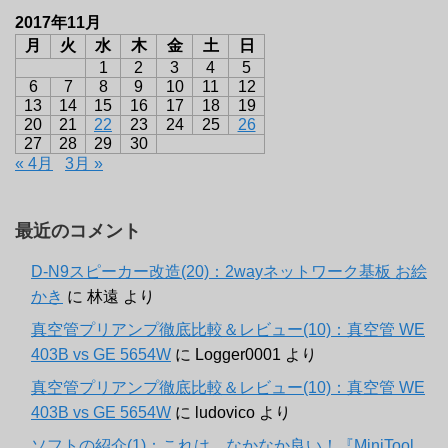
2017年11月
月
火
水
木
金
土
日
1
2
3
4
5
6
7
8
9
10
11
12
13
14
15
16
17
18
19
20
21
22
23
24
25
26
27
28
29
30
« 4月
3月 »
最近のコメント
D-N9スピーカー改造(20)：2wayネットワーク基板 お絵
かき
に
林遠
より
真空管プリアンプ徹底比較＆レビュー(10)：真空管 WE
403B vs GE 5654W
に
Logger0001
より
真空管プリアンプ徹底比較＆レビュー(10)：真空管 WE
403B vs GE 5654W
に
ludovico
より
ソフトの紹介(1)：これは、なかなか良い！『MiniTool