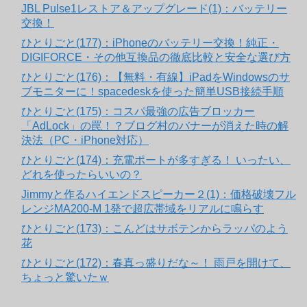
JBL Pulse1レストア＆アップグレード(1)：バッテリー
交換！
ひとりごと(177)：iPhoneのバッテリー交換！純正・
DIGIFORCE・その他互換品の徹底比較と安全な選び方
ひとりごと(176)：【無料・有線】iPadをWindowsのサ
ブモニターに！spacedeskを使った簡単USB接続手順
ひとりごと(175)：コスパ最強の広告ブロッカー
「AdLock」の罠！？ブログ村のバナーが消えた時の解
決法（PC・iPhone対応）
ひとりごと(174)：充電ポートが多すぎる！ いったい、
どれを使ったらいいの？
Jimmyと作るハイエンドスピーカー２(1)：価格破壊フル
レンジMA200-M 1発で超広帯域をリアルに鳴らす
ひとりごと(173)：こんどはサボテンからラッパのよう
花
ひとりごと(172)：春真っ盛りだな～！ 雨戸を開けて、
ちょっと驚いたｗ