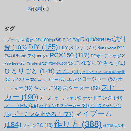
時代劇
(1)
タグ
Digifi/stereo誌付
100均
(34)
#プーチンを殺せ
(28)
D-N9
(30)
DIY
(155)
録
(103)
DIYメンテ
(77)
dynabook R63
PCX150
(117)
(34)
iPhone
(36)
PCオーディオ
(32)
JBL
(21)
これならできる
(71)
Peerless
(23)
Tangband
(20)
TB-W5-1880
(20)
ひとりごと
(126)
アプリ
(51)
アルツハイマー病 真実と終焉
エンクロージャー
(57)
オ
ウイスキー
(25)
エレキギター
(25)
(21)
スピー
スクーター
(59)
キャンプ
(49)
ーディオ
(43)
カー
(190)
デッドニング
(50)
チープ・オーディオ
(29)
ノートPC
(59)
ハイエンドスピーカー
(31)
バイワイヤリング
マイブーム
プーチンを止めろ！
(73)
(26)
作り方
(388)
(184)
メインPC
(43)
健康増進
(24)