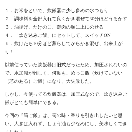
１．お米をといで、炊飯器に少し多めの水つもり
２．調味料を全部入れて良くかき混ぜて30分ほどうるかす
３．油揚げ、たけのこ、鶏肉の順に上にのせる
４．「炊き込みご飯」にセットして、スイッチON
５．炊けたら10分ほど蒸らしてからかき混ぜ、出来上が
り！
以前使っていた炊飯器は旧式だったため、加圧されないの
で、水加減が難しく、何度も、めっこ飯（
炊け
ていない
（
芯
のある）
ご飯）になり、大失敗した。
しかし、今使ってる炊飯器は、加圧式なので、炊き込みご
飯がとても簡単にできる。
今回の『筍ご飯』は、筍の味・香りを引き出したいと思
い、人参は入れず、しょう油も少なめにし、美味しくでき
ましたよ。