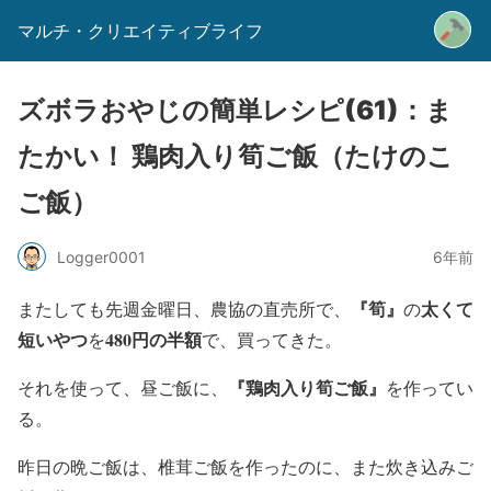
マルチ・クリエイティブライフ
ズボラおやじの簡単レシピ(61)：ま
たかい！ 鶏肉入り筍ご飯（たけのこ
ご飯）
Logger0001
6年前
『筍』
太くて
またしても先週金曜日、農協の直売所で、
の
短いやつ
480円の半額
を
で、買ってきた。
『鶏肉入り筍ご飯』
それを使って、昼ご飯に、
を作ってい
る。
昨日の晩ご飯は、椎茸ご飯を作ったのに、また炊き込みご