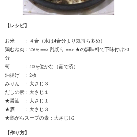
【レシピ】
お米 ：４合（水は4合分より気持ち多め）
鶏むね肉：250g ==> 乱切り ==> ★の調味料で下味付け30
分
筍 ：400g位かな（茹で済）
油揚げ ：2枚
みりん ：大さじ３
だしの素：大さじ１
★醤油 ：大さじ１
★酒 ：大さじ３
★鶏がらスープの素：大さじ1/2
【作り方】