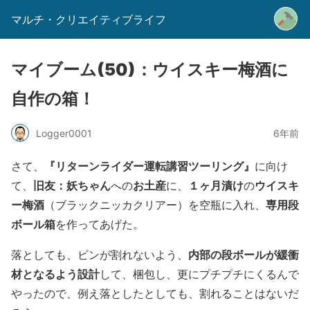
マルチ・クリエイティブライフ
マイブーム(50)：ウイスキー梅酒に
自作の箱！
Logger0001
6年前
『リターンライダー運転講習ツーリング』
さて、
に向け
旧友：妖ちゃん
お土産
１ヶ月漬け
ウイスキ
て、
への
に、
の
ー梅酒
専用段
（ブラックニッカクリアー）を空瓶に入れ、
ボール箱
を作ってあげた。
内部の段ボールが緩衝
落としても、ビンが割れないよう、
材となるよう設計
して、梱包し、更にプチプチにくるんで
やったので、例え落としたとしても、割れることはないだ