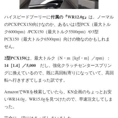
付属の『WR12.0g』
ハイスピードプーリーに
は、
ノーマル
のPCX/PCX150向け
なのか、あるいは
1型PCX（最大トル
ク6000rpm）
/
PCX150（最大トルク5500rpm）
や
3型
PCX150（最大トルク6500rpm）
向けの物なのかもしれま
せん。
2型PCX150
は、最大トルク（N・m［kgf・m］／rpm）：
14［1.4］／5,000
だし、
強化クラッチセンタースプリン
グに換えている
ので、既に高回転寄りになっていて、高回
転へ行きすぎてしまった訳です。
AmazonでWRを検索していたら、KN企画のちょっとお安
いWR14.0g、WR15.0gを見つけたので、早速注文してしま
った。
完全に、沼にはまってしまいました。