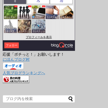
8
75
70
豊かな生き方サークル
みんなで気軽にアクセスアップ
ブロガー応援&更新報告♪
【公式】健康・医療サークル
【風をおこそう☆彡】アクセスアップ研究会♪♪
【非公式】相互フォローサークル
【公式】ペットサークル
【公式】スポーツ・アウトドアサークル
プロフィールを表示
フォロー
応援「ポチっと！」お願いします！
にほんブログ村
人気ブログランキングへ