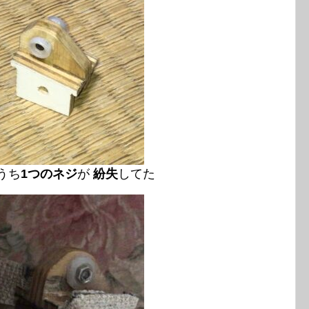
うち
1つのネジ
が
紛失
してた