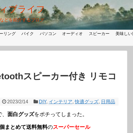
ィブライフ
法などを紹介するブログ
ーリング
バイク
パソコン
オーディオ
スピーカー
美味しい
etoothスピーカー付き リモコ
2023/2/14
DIY
,
インテリア
,
快適グッズ
,
日用品
で、
面白グッズ
をポチってしまった。
3個まとめて送料無料
の
スーパーセール