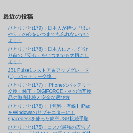
最近の投稿
ひとりごと(179)：日本人が持つ『思い
やり』の心をいつまでも忘れないでい
よう！
ひとりごと(178)：日本人にとって当た
り前の『安心』をいつまでも大切にし
よう！
JBL Pulse1レストア＆アップグレード
(1)：バッテリー交換！
ひとりごと(177)：iPhoneのバッテリー
交換！純正・DIGIFORCE・その他互換
品の徹底比較と安全な選び方
ひとりごと(176)：【無料・有線】iPad
をWindowsのサブモニターに！
spacedeskを使った簡単USB接続手順
ひとりごと(175)：コスパ最強の広告ブ