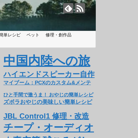
簡単レシピ
ペット
修理・創作品
中国内陸への旅
ハイエンドスピーカー自作
マイブーム：PCXのカスタム&メンテ
ひと手間で激うま！ おやじの簡単レシピ
ズボラおやじの美味しい簡単レシピ
JBL Control1 修理・改造
チープ・オーディオ