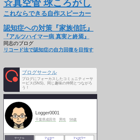
☆真空管 球ころがし
これならできる自作スピーカー
認知症への対策『家族信託』
『アルツハイマー病 真実と終焉』
同志のブログ
リコード法で認知症の自力回復を目指す
ブログサークル
ブログにフォーカスしたコミュニティーサ
ービス(SNS)。同じ趣味の仲間とつながろ
う！
Logger0001
千葉県成田市
男性
58歳
サークル
フォロー
フォロワー