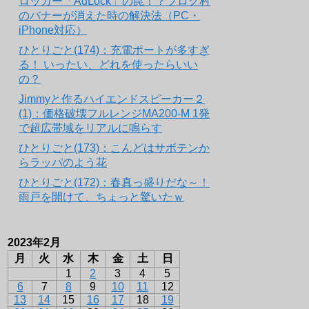
ロッカー「AdLock」の罠！？ブログ村
のバナーが消えた時の解決法（PC・
iPhone対応）
ひとりごと(174)：充電ポートが多すぎ
る！ いったい、どれを使ったらいい
の？
Jimmyと作るハイエンドスピーカー２
(1)：価格破壊フルレンジMA200-M 1発
で超広帯域をリアルに鳴らす
ひとりごと(173)：こんどはサボテンか
らラッパのよう花
ひとりごと(172)：春真っ盛りだな～！
雨戸を開けて、ちょっと驚いたｗ
2023年2月
月
火
水
木
金
土
日
1
2
3
4
5
6
7
8
9
10
11
12
13
14
15
16
17
18
19