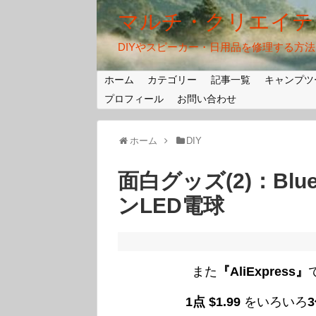
マルチ・クリエイテ
DIYやスピーカー・日用品を修理する方
ホーム
カテゴリー
記事一覧
キャンプツ
プロフィール
お問い合わせ
ホーム
DIY
面白グッズ(2)：Blu
ンLED電球
また
『AliExpress』
1点 $1.99
をいろいろ