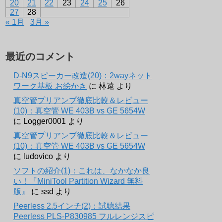
20
21
22
23
24
25
26
27
28
« 1月
3月 »
最近のコメント
D-N9スピーカー改造(20)：2wayネット
ワーク基板 お絵かき
に
林遠
より
真空管プリアンプ徹底比較＆レビュー
(10)：真空管 WE 403B vs GE 5654W
に
Logger0001
より
真空管プリアンプ徹底比較＆レビュー
(10)：真空管 WE 403B vs GE 5654W
に
ludovico
より
ソフトの紹介(1)：これは、なかなか良
い！『MiniTool Partition Wizard 無料
版』
に
ssd
より
Peerless 2.5インチ(2)：試聴結果
Peerless PLS-P830985 フルレンジスピ