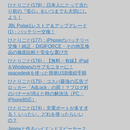
ひとりごと(178)：日本人にとって当た
り前の『安心』をいつまでも大切にし
よう！
JBL Pulse1レストア＆アップグレード
(1)：バッテリー交換！
ひとりごと(177)：iPhoneのバッテリー
交換！純正・DIGIFORCE・その他互換
品の徹底比較と安全な選び方
ひとりごと(176)：【無料・有線】iPad
をWindowsのサブモニターに！
spacedeskを使った簡単USB接続手順
ひとりごと(175)：コスパ最強の広告ブ
ロッカー「AdLock」の罠！？ブログ村
のバナーが消えた時の解決法（PC・
iPhone対応）
ひとりごと(174)：充電ポートが多すぎ
る！ いったい、どれを使ったらいい
の？
Jimmyと作るハイエンドスピーカー２