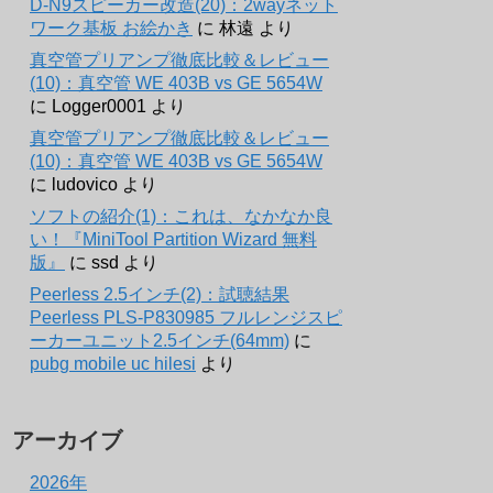
D-N9スピーカー改造(20)：2wayネット
ワーク基板 お絵かき
に
林遠
より
真空管プリアンプ徹底比較＆レビュー
(10)：真空管 WE 403B vs GE 5654W
に
Logger0001
より
真空管プリアンプ徹底比較＆レビュー
(10)：真空管 WE 403B vs GE 5654W
に
ludovico
より
ソフトの紹介(1)：これは、なかなか良
い！『MiniTool Partition Wizard 無料
版』
に
ssd
より
Peerless 2.5インチ(2)：試聴結果
Peerless PLS-P830985 フルレンジスピ
ーカーユニット2.5インチ(64mm)
に
pubg mobile uc hilesi
より
アーカイブ
2026年