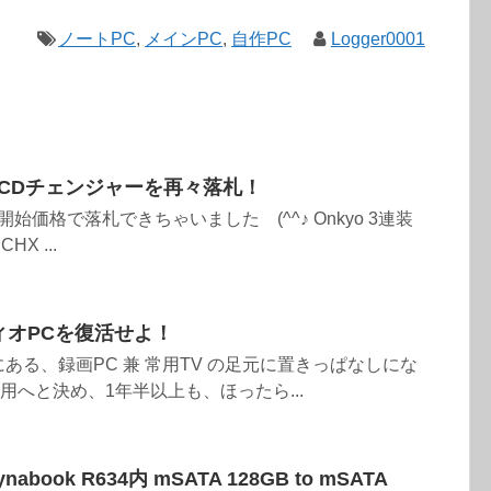
ノートPC
,
メインPC
,
自作PC
Logger0001
3連CDチェンジャーを再々落札！
開始価格で落札できちゃいました (^^♪ Onkyo 3連装
HX ...
ディオPCを復活せよ！
ある、録画PC 兼 常用TV の足元に置きっぱなしにな
用へと決め、1年半以上も、ほったら...
book R634内 mSATA 128GB to mSATA