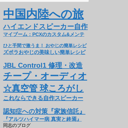
中国内陸への旅
ハイエンドスピーカー自作
マイブーム：PCXのカスタム&メンテ
ひと手間で激うま！ おやじの簡単レシピ
ズボラおやじの美味しい簡単レシピ
JBL Control1 修理・改造
チープ・オーディオ
☆真空管 球ころがし
これならできる自作スピーカー
認知症への対策『家族信託』
『アルツハイマー病 真実と終焉』
同志のブログ