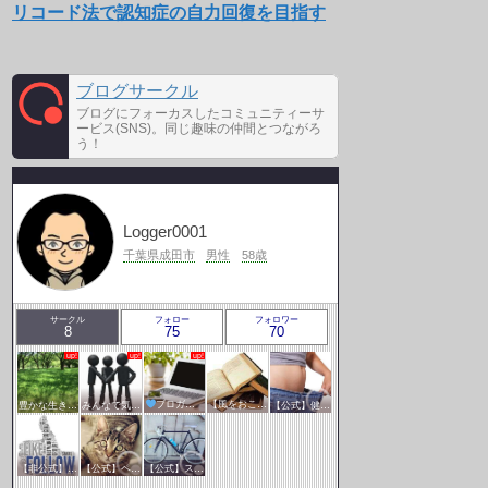
リコード法で認知症の自力回復を目指す
ブログサークル
ブログにフォーカスしたコミュニティーサ
ービス(SNS)。同じ趣味の仲間とつながろ
う！
Logger0001
千葉県成田市
男性
58歳
サークル
フォロー
フォロワー
8
75
70
豊かな生き方サークル
みんなで気軽にアクセスアップ
ブロガー応援&更新報告♪
【風をおこそう☆彡】アクセスアップ研究会♪♪
【公式】健康・医療サークル
【非公式】相互フォローサークル
【公式】ペットサークル
【公式】スポーツ・アウトドアサークル