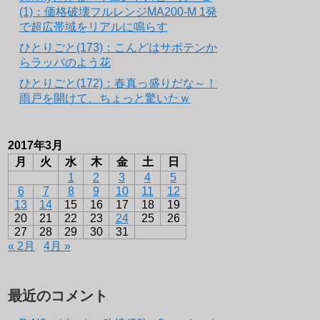
(1)：価格破壊フルレンジMA200-M 1発
で超広帯域をリアルに鳴らす
ひとりごと(173)：こんどはサボテンか
らラッパのよう花
ひとりごと(172)：春真っ盛りだな～！
雨戸を開けて、ちょっと驚いたｗ
2017年3月
月
火
水
木
金
土
日
1
2
3
4
5
6
7
8
9
10
11
12
13
14
15
16
17
18
19
20
21
22
23
24
25
26
27
28
29
30
31
« 2月
4月 »
最近のコメント