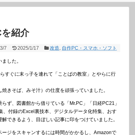
Cを紹介
3/7
2025/1/17
改造
,
自作PC・スマホ・ソフト
いました。
たらすぐに末っ子を連れて「ことばの教室」とやらに行
ん焼きそば、みそ汁）の仕度を頑張っていました。
ず、図書館から借りている「Mr.PC」「日経PC21」
ク集、付録のExcel裏技本、デジタルデータ化特集、おす
理解できるよう、目ぼしい記事に印をつけていました。
ージをスキャンするには時間がかかるし、Amazonで