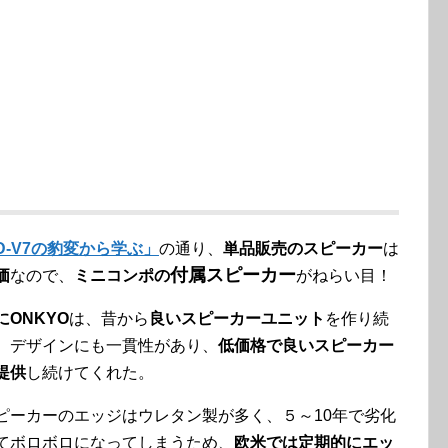
D-V7の豹変から学ぶ」
の通り、
単品販売のスピーカー
は
付属スピーカー
価
なので、
ミニコンポの
がねらい目！
にONKYO
は、昔から
良いスピーカーユニット
を作り続
、デザインにも一貫性があり、
低価格で良いスピーカー
提供
し続けてくれた。
ピーカーのエッジはウレタン製が多く、５～10年で劣化
てボロボロになってしまうため、
欧米では定期的にエッ