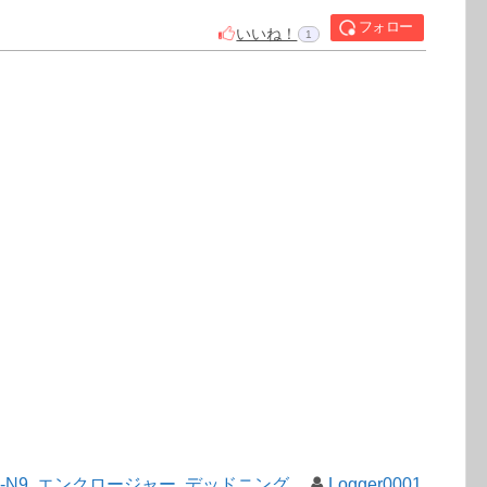
-N9
,
エンクロージャー
,
デッドニング
Logger0001