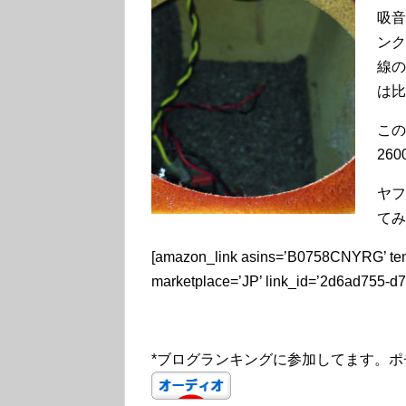
吸音
ンク
線の
は比
この
26
ヤフ
てみ
[amazon_link asins=’B0758CNYRG’ temp
marketplace=’JP’ link_id=’2d6ad755-d
*ブログランキングに参加してます。ポ