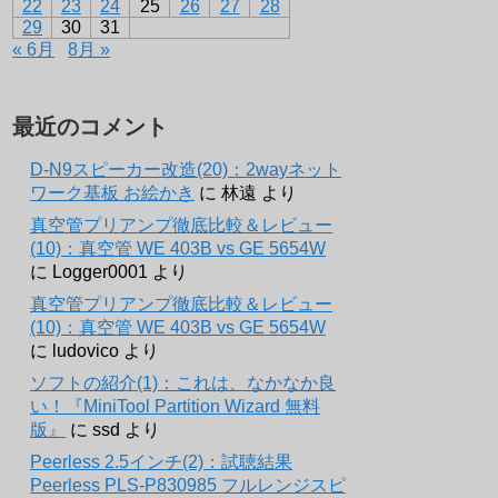
22
23
24
25
26
27
28
29
30
31
« 6月
8月 »
最近のコメント
D-N9スピーカー改造(20)：2wayネット
ワーク基板 お絵かき
に
林遠
より
真空管プリアンプ徹底比較＆レビュー
(10)：真空管 WE 403B vs GE 5654W
に
Logger0001
より
真空管プリアンプ徹底比較＆レビュー
(10)：真空管 WE 403B vs GE 5654W
に
ludovico
より
ソフトの紹介(1)：これは、なかなか良
い！『MiniTool Partition Wizard 無料
版』
に
ssd
より
Peerless 2.5インチ(2)：試聴結果
Peerless PLS-P830985 フルレンジスピ