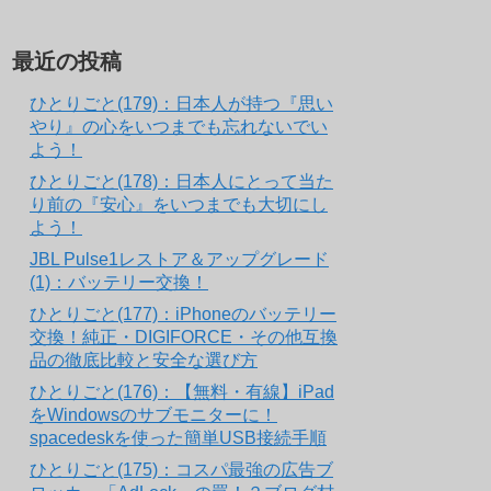
最近の投稿
ひとりごと(179)：日本人が持つ『思い
やり』の心をいつまでも忘れないでい
よう！
ひとりごと(178)：日本人にとって当た
り前の『安心』をいつまでも大切にし
よう！
JBL Pulse1レストア＆アップグレード
(1)：バッテリー交換！
ひとりごと(177)：iPhoneのバッテリー
交換！純正・DIGIFORCE・その他互換
品の徹底比較と安全な選び方
ひとりごと(176)：【無料・有線】iPad
をWindowsのサブモニターに！
spacedeskを使った簡単USB接続手順
ひとりごと(175)：コスパ最強の広告ブ