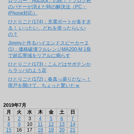
ロッカー「AdLock」の罠！？ブログ村
のバナーが消えた時の解決法（PC・
iPhone対応）
ひとりごと(174)：充電ポートが多すぎ
る！ いったい、どれを使ったらいい
の？
Jimmyと作るハイエンドスピーカー２
(1)：価格破壊フルレンジMA200-M 1発
で超広帯域をリアルに鳴らす
ひとりごと(173)：こんどはサボテンか
らラッパのよう花
ひとりごと(172)：春真っ盛りだな～！
雨戸を開けて、ちょっと驚いたｗ
2019年7月
月
火
水
木
金
土
日
1
2
3
4
5
6
7
8
9
10
11
12
13
14
15
16
17
18
19
20
21