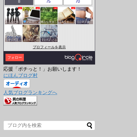
8
75
70
みんなで気軽にアクセスアップ
ブロガー応援&更新報告♪
豊かな生き方サークル
【風をおこそう☆彡】アクセスアップ研究会♪♪
【公式】健康・医療サークル
【非公式】相互フォローサークル
【公式】ペットサークル
【公式】スポーツ・アウトドアサークル
プロフィールを表示
フォロー
応援「ポチっと！」お願いします！
にほんブログ村
人気ブログランキングへ