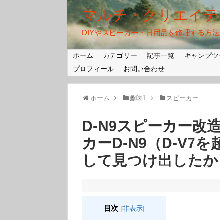
マルチ・クリエイテ
DIYやスピーカー・日用品を修理する方
ホーム
カテゴリー
記事一覧
キャンプツ
プロフィール
お問い合わせ
ホーム
趣味1
スピーカー
D-N9スピーカー改造
カーD-N9（D-V
して見つけ出したか
目次
[
非表示
]