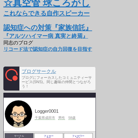
☆真空管 球ころがし
これならできる自作スピーカー
認知症への対策『家族信託』
『アルツハイマー病 真実と終焉』
同志のブログ
リコード法で認知症の自力回復を目指す
ブログサークル
ブログにフォーカスしたコミュニティーサ
ービス(SNS)。同じ趣味の仲間とつながろ
う！
Logger0001
千葉県成田市
男性
58歳
サークル
フォロー
フォロワー