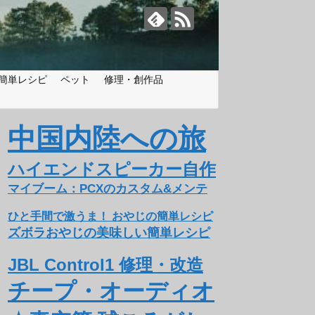
簡単レシピ
ペット
修理・創作品
中国内陸への旅
ハイエンドスピーカー自作
マイブーム：PCXのカスタム&メンテ
ひと手間で激うま！ おやじの簡単レシピ
ズボラおやじの美味しい簡単レシピ
JBL Control1 修理・改造
チープ・オーディオ