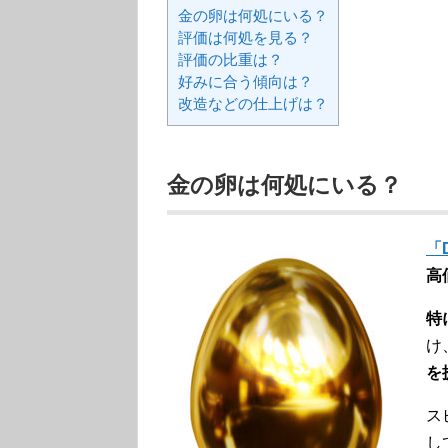
金の卵は何処にいる？
評価は何処を見る？
評価の比重は？
好みに合う傾向は？
改造などの仕上げは？
金の卵は何処にいる？
「
高
特
け
を
ス
し