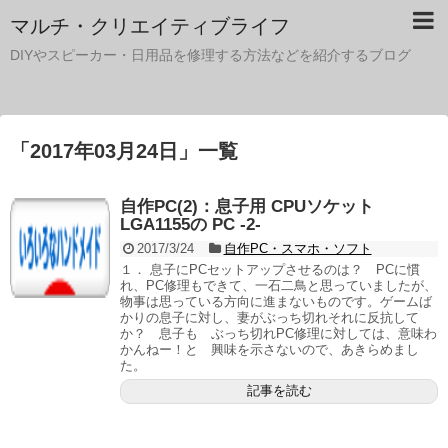
マルチ・クリエイティブライフ
DIYやスピーカー・日用品を修理する方法などを紹介するブログ
「
2017年03月24日
」
一覧
自作PC(2)：息子用 CPUソケット
LGA1155の PC -2-
2017/3/24
自作PC・スマホ・ソフト
１． 息子にPCセットアップさせるのは？ PCに慣
れ、PC修理もできて、一石二鳥と思っていましたが、
物事は思っている方向に進まないものです。ゲームば
かりの息子に対し、妻がぶっち切れそれに反抗して
か？ 息子も ぶっち切れPC修理に対しては、意味わ
かんねー！と 興味を示さないので、あきらめまし
た。
記事を読む