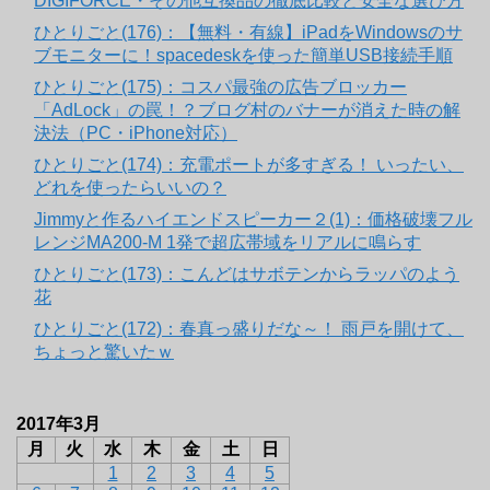
DIGIFORCE・その他互換品の徹底比較と安全な選び方
ひとりごと(176)：【無料・有線】iPadをWindowsのサ
ブモニターに！spacedeskを使った簡単USB接続手順
ひとりごと(175)：コスパ最強の広告ブロッカー
「AdLock」の罠！？ブログ村のバナーが消えた時の解
決法（PC・iPhone対応）
ひとりごと(174)：充電ポートが多すぎる！ いったい、
どれを使ったらいいの？
Jimmyと作るハイエンドスピーカー２(1)：価格破壊フル
レンジMA200-M 1発で超広帯域をリアルに鳴らす
ひとりごと(173)：こんどはサボテンからラッパのよう
花
ひとりごと(172)：春真っ盛りだな～！ 雨戸を開けて、
ちょっと驚いたｗ
2017年3月
月
火
水
木
金
土
日
1
2
3
4
5