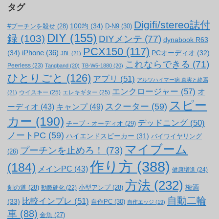
タグ
Digifi/stereo誌付
100均
(34)
#プーチンを殺せ
(28)
D-N9
(30)
DIY
(155)
録
(103)
DIYメンテ
(77)
dynabook R63
PCX150
(117)
(34)
iPhone
(36)
PCオーディオ
(32)
JBL
(21)
これならできる
(71)
Peerless
(23)
Tangband
(20)
TB-W5-1880
(20)
ひとりごと
(126)
アプリ
(51)
アルツハイマー病 真実と終焉
エンクロージャー
(57)
オ
ウイスキー
(25)
エレキギター
(25)
(21)
スピー
スクーター
(59)
キャンプ
(49)
ーディオ
(43)
カー
(190)
デッドニング
(50)
チープ・オーディオ
(29)
ノートPC
(59)
ハイエンドスピーカー
(31)
バイワイヤリング
マイブーム
プーチンを止めろ！
(73)
(26)
作り方
(388)
(184)
メインPC
(43)
健康増進
(24)
方法
(232)
梅酒
剣の道
(28)
小型アンプ
(28)
動脈硬化
(22)
自動二輪
比較インプレ
(51)
(33)
自作PC
(30)
自作エッジ
(19)
車
(88)
金魚
(27)