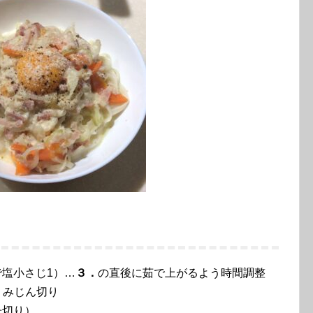
小さじ1）…
３．
の直後に茹で上がるよう時間調整
 みじん切り
切り）