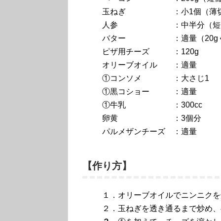
玉ねぎ ：小1個（薄切
人参 ：中半分（短冊切り
バター ：適量（20gく
ピザ用チーズ ：120g
オリーブオイル ：適量
①コンソメ ：大さじ1
①黒コショー ：適量
①牛乳 ：300cc
卵黄 ：3個分
パルメザンチーズ ：適量
【作り方】
１．オリーブオイルでニンニクを
２．玉ねぎを透き通るまで炒め、