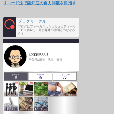
リコード法で認知症の自力回復を目指す
ブログサークル
ブログにフォーカスしたコミュニティーサ
ービス(SNS)。同じ趣味の仲間とつながろ
う！
Logger0001
千葉県成田市
男性
58歳
サークル
フォロー
フォロワー
8
75
70
みんなで気軽にアクセスアップ
ブロガー応援&更新報告♪
豊かな生き方サークル
【公式】健康・医療サークル
【風をおこそう☆彡】アクセスアップ研究会♪♪
【非公式】相互フォローサークル
【公式】ペットサークル
【公式】スポーツ・アウトドアサークル