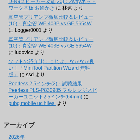
D-N9スピーカー改造(20)：2wayネット
ワーク基板 お絵かき
に
林遠
より
真空管プリアンプ徹底比較＆レビュー
(10)：真空管 WE 403B vs GE 5654W
に
Logger0001
より
真空管プリアンプ徹底比較＆レビュー
(10)：真空管 WE 403B vs GE 5654W
に
ludovico
より
ソフトの紹介(1)：これは、なかなか良
い！『MiniTool Partition Wizard 無料
版』
に
ssd
より
Peerless 2.5インチ(2)：試聴結果
Peerless PLS-P830985 フルレンジスピ
ーカーユニット2.5インチ(64mm)
に
pubg mobile uc hilesi
より
アーカイブ
2026年