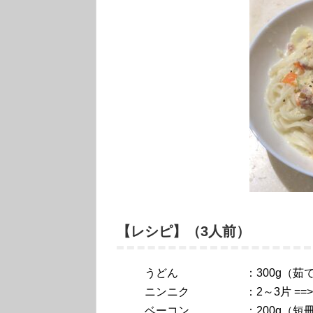
【レシピ】（3人前）
うどん ：300g（茹で塩
ニンニク ：2～3片 ==>
ベーコン ：200g（短冊