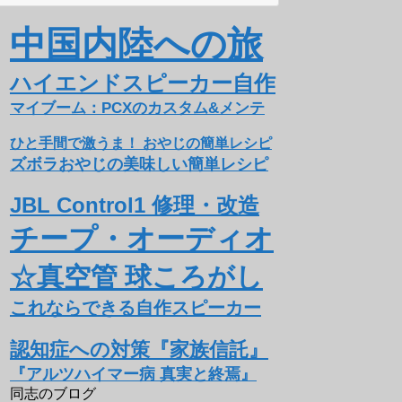
中国内陸への旅
ハイエンドスピーカー自作
マイブーム：PCXのカスタム&メンテ
ひと手間で激うま！ おやじの簡単レシピ
ズボラおやじの美味しい簡単レシピ
JBL Control1 修理・改造
チープ・オーディオ
☆真空管 球ころがし
これならできる自作スピーカー
認知症への対策『家族信託』
『アルツハイマー病 真実と終焉』
同志のブログ