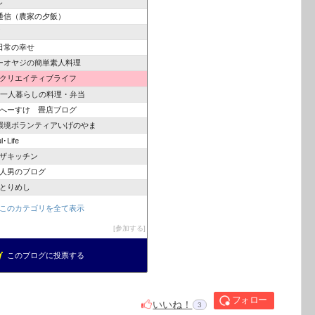
し
通信（農家の夕飯）
！
日常の幸せ
ーオヤジの簡単素人料理
クリエイティブライフ
身一人暮らしの料理・弁当
へーすけ 畳店ブログ
O環境ボランティアいげのやま
･Life
ザキッチン
人男のブログ
とりめし
このカテゴリを全て表示
参加する
このブログに投票する