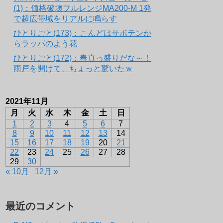
(1)：価格破壊フルレンジMA200-M 1発
で超広帯域をリアルに鳴らす
ひとりごと(173)：こんどはサボテンか
らラッパのよう花
ひとりごと(172)：春真っ盛りだな～！
雨戸を開けて、ちょっと驚いたｗ
2021年11月
月
火
水
木
金
土
日
1
2
3
4
5
6
7
8
9
10
11
12
13
14
15
16
17
18
19
20
21
22
23
24
25
26
27
28
29
30
« 10月
12月 »
最近のコメント