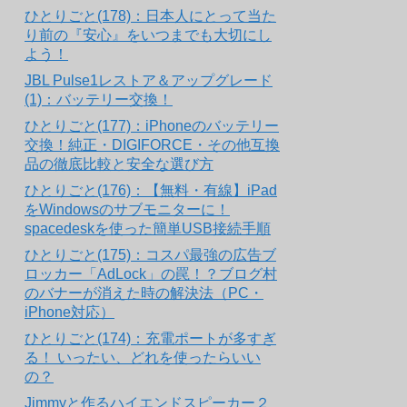
ひとりごと(178)：日本人にとって当た
り前の『安心』をいつまでも大切にし
よう！
JBL Pulse1レストア＆アップグレード
(1)：バッテリー交換！
ひとりごと(177)：iPhoneのバッテリー
交換！純正・DIGIFORCE・その他互換
品の徹底比較と安全な選び方
ひとりごと(176)：【無料・有線】iPad
をWindowsのサブモニターに！
spacedeskを使った簡単USB接続手順
ひとりごと(175)：コスパ最強の広告ブ
ロッカー「AdLock」の罠！？ブログ村
のバナーが消えた時の解決法（PC・
iPhone対応）
ひとりごと(174)：充電ポートが多すぎ
る！ いったい、どれを使ったらいい
の？
Jimmyと作るハイエンドスピーカー２