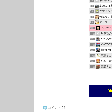
素の暮ら
5位
あめんぼ
6位
ツマベン
7位
何気ない
8位
アラフォ
9位
マルチ・
10位
24歳独
11位
たたみや
12位
KYOT
13位
札幌Eatful
14位
東京オカ
15位
料理ド素
16位
実践！ひ
17位