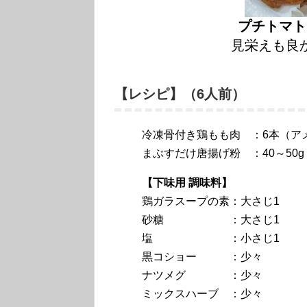
プチトマト
見栄えも良
【レシピ】（6人前）
冷凍骨付き鶏もも肉 ：6本（アメ
まぶすだけ唐揚げ粉 ：40～50g
【下味用 調味料】
鶏ガラスープの素：大さじ1
砂糖 ：大さじ1
塩 ：小さじ1
黒コショー ：少々
ナツメグ ：少々
ミックスハーブ ：少々