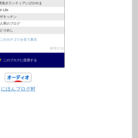
O環境ボランティアいげのやま
･Life
ザキッチン
人男のブログ
とりめし
このカテゴリを全て表示
参加する
このブログに投票する
にほんブログ村