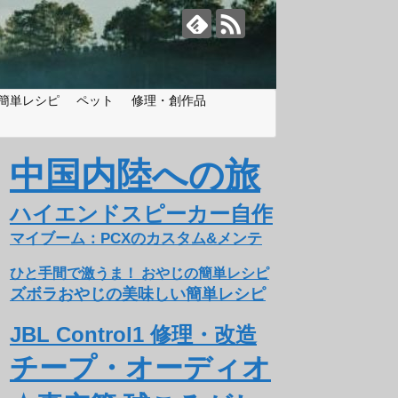
簡単レシピ
ペット
修理・創作品
中国内陸への旅
ハイエンドスピーカー自作
マイブーム：PCXのカスタム&メンテ
ひと手間で激うま！ おやじの簡単レシピ
ズボラおやじの美味しい簡単レシピ
JBL Control1 修理・改造
チープ・オーディオ