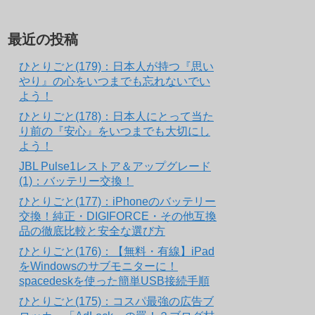
最近の投稿
ひとりごと(179)：日本人が持つ『思い
やり』の心をいつまでも忘れないでい
よう！
ひとりごと(178)：日本人にとって当た
り前の『安心』をいつまでも大切にし
よう！
JBL Pulse1レストア＆アップグレード
(1)：バッテリー交換！
ひとりごと(177)：iPhoneのバッテリー
交換！純正・DIGIFORCE・その他互換
品の徹底比較と安全な選び方
ひとりごと(176)：【無料・有線】iPad
をWindowsのサブモニターに！
spacedeskを使った簡単USB接続手順
ひとりごと(175)：コスパ最強の広告ブ