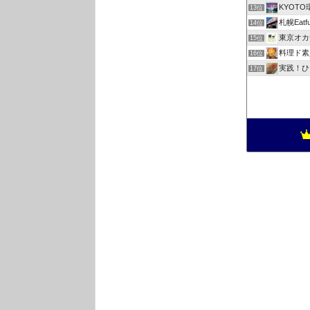
KYOT
13位
札幌Eatful
14位
東京オカ
15位
料理ド素
16位
実践！ひ
17位