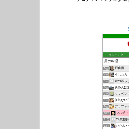
ランキング
厨房男
3位
うちぶろ
4位
素の暮ら
5位
あめんぼ
6位
ツマベン
7位
何気ない
8位
アラフォ
9位
マルチ・
10位
24歳独
11位
たたみや
12位