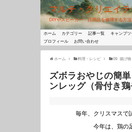
マルチ・クリエイテ
DIYやスピーカー・日用品を修理する方
ホーム
カテゴリー
記事一覧
キャンプツ
プロフィール
お問い合わせ
ホーム
料理・レシピ
09. 揚げ物
ズボラおやじの簡単レ
ンレッグ（骨付き鶏
毎年、クリスマスで
今年は、鶏の