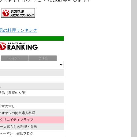
男の料理ランキング
ポイント
ブロ画
し
通信（農家の夕飯）
！
日常の幸せ
ーオヤジの簡単素人料理
クリエイティブライフ
身一人暮らしの料理・弁当
へーすけ 畳店ブログ