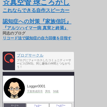
☆真空管 球ころがし
これならできる自作スピーカー
認知症への対策『家族信託』
『アルツハイマー病 真実と終焉』
同志のブログ
リコード法で認知症の自力回復を目指す
ブログサークル
ブログにフォーカスしたコミュニティーサ
ービス(SNS)。同じ趣味の仲間とつながろ
う！
Logger0001
千葉県成田市
男性
58歳
サークル
フォロー
フォロワー