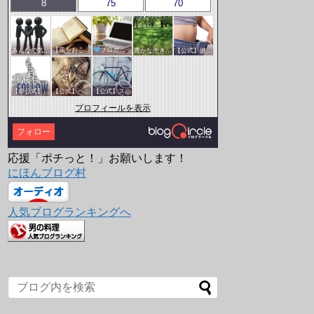
8
75
70
みんなで気軽にアクセスアップ
【風をおこそう☆彡】アクセスアップ研究会♪♪
ブロガー応援&更新報告♪
豊かな生き方サークル
【公式】健康・医療サークル
【非公式】相互フォローサークル
【公式】ペットサークル
【公式】スポーツ・アウトドアサークル
プロフィールを表示
フォロー
応援「ポチっと！」お願いします！
にほんブログ村
人気ブログランキングへ