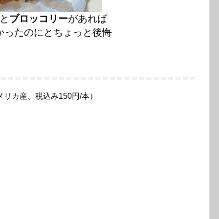
と
ブロッコリー
があれば
かったのにとちょっと後悔
リカ産、税込み150円/本）