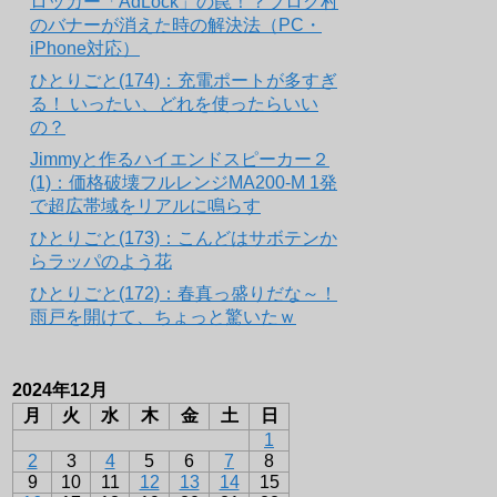
ロッカー「AdLock」の罠！？ブログ村
のバナーが消えた時の解決法（PC・
iPhone対応）
ひとりごと(174)：充電ポートが多すぎ
る！ いったい、どれを使ったらいい
の？
Jimmyと作るハイエンドスピーカー２
(1)：価格破壊フルレンジMA200-M 1発
で超広帯域をリアルに鳴らす
ひとりごと(173)：こんどはサボテンか
らラッパのよう花
ひとりごと(172)：春真っ盛りだな～！
雨戸を開けて、ちょっと驚いたｗ
2024年12月
月
火
水
木
金
土
日
1
2
3
4
5
6
7
8
9
10
11
12
13
14
15