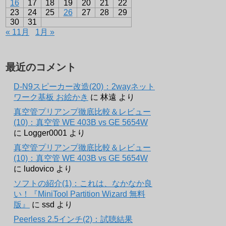
16
17
18
19
20
21
22
23
24
25
26
27
28
29
30
31
« 11月
1月 »
最近のコメント
D-N9スピーカー改造(20)：2wayネット
ワーク基板 お絵かき
に
林遠
より
真空管プリアンプ徹底比較＆レビュー
(10)：真空管 WE 403B vs GE 5654W
に
Logger0001
より
真空管プリアンプ徹底比較＆レビュー
(10)：真空管 WE 403B vs GE 5654W
に
ludovico
より
ソフトの紹介(1)：これは、なかなか良
い！『MiniTool Partition Wizard 無料
版』
に
ssd
より
Peerless 2.5インチ(2)：試聴結果