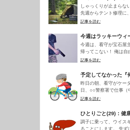
しゃっくりが止まらな
先週からテント修理に、
記事を読む
今週はラッキーウィ
今週は、看守が宝石屋
帰ってこない！ 俺は自
記事を読む
予定してなかった『
昨日の朝、看守がケータ
日、○○警察署で仕事（
記事を読む
ひとりごと(29)：
調子に乗って、ウイス
ることにします。 先ずは