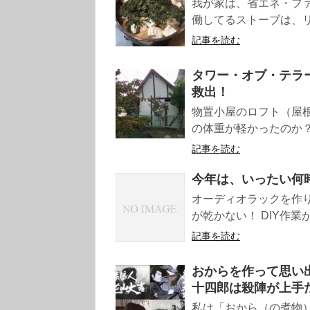
我が家は、省エネ・フ
働してるストーブは、リ
記事を読む
タワー・オブ・テラー
救出！
物置小屋のロフト（屋根
の体重が軽かったのか？
記事を読む
今年は、いったい何
オーディオラックを作
が乾かない！ DIY作業
記事を読む
おからを作って思い
十四郎は殺陣が上手
私は「おから（の煮物