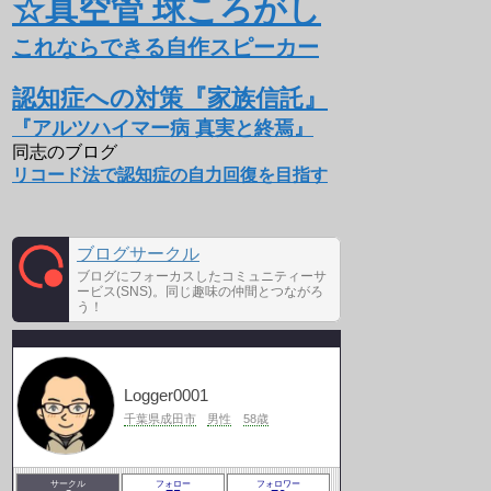
☆真空管 球ころがし
これならできる自作スピーカー
認知症への対策『家族信託』
『アルツハイマー病 真実と終焉』
同志のブログ
リコード法で認知症の自力回復を目指す
ブログサークル
ブログにフォーカスしたコミュニティーサ
ービス(SNS)。同じ趣味の仲間とつながろ
う！
Logger0001
千葉県成田市
男性
58歳
サークル
フォロー
フォロワー