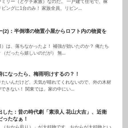
ァミリー（どケチ家族）なのだ。 一戸建て住宅で、稼
ビングに1台のみ！ 家族全員、リビン...
(2)：半倒壊の物置小屋からロフト内の物資を
）は、落ちなかったよ！ 補強が効いたのか？ 俺たち
（だったら嬉しいのだが） 無...
時になったら、梅雨明けするの？！
りたいんだけど、天気が晴れてくれないので、外の木材
ができない！ 関東では、家の中にい...
出した：昔の時代劇「素浪人 花山大吉」、近衛
だったなぁ！
）（おから煎り）」が大好物です。おからが大好物とい