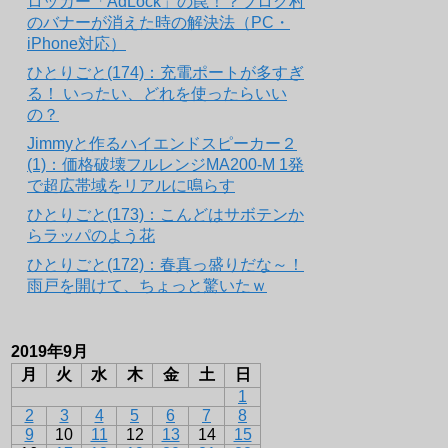
ロッカー「AdLock」の罠！？ブログ村
のバナーが消えた時の解決法（PC・
iPhone対応）
ひとりごと(174)：充電ポートが多すぎ
る！ いったい、どれを使ったらいい
の？
Jimmyと作るハイエンドスピーカー２
(1)：価格破壊フルレンジMA200-M 1発
で超広帯域をリアルに鳴らす
ひとりごと(173)：こんどはサボテンか
らラッパのよう花
ひとりごと(172)：春真っ盛りだな～！
雨戸を開けて、ちょっと驚いたｗ
2019年9月
月
火
水
木
金
土
日
1
2
3
4
5
6
7
8
9
10
11
12
13
14
15