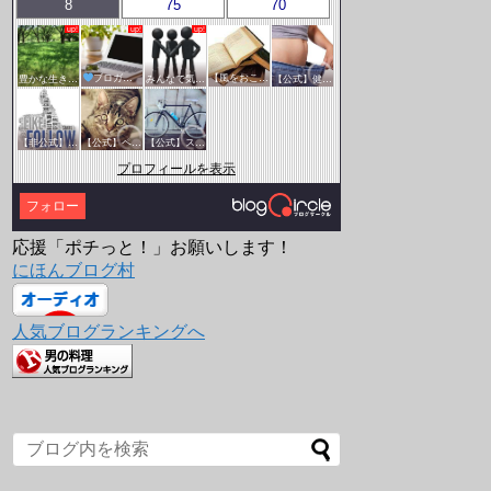
8
75
70
豊かな生き方サークル
ブロガー応援&更新報告♪
みんなで気軽にアクセスアップ
【風をおこそう☆彡】アクセスアップ研究会♪♪
【公式】健康・医療サークル
【非公式】相互フォローサークル
【公式】ペットサークル
【公式】スポーツ・アウトドアサークル
プロフィールを表示
フォロー
応援「ポチっと！」お願いします！
にほんブログ村
人気ブログランキングへ