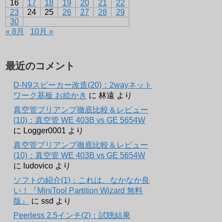
16
17
18
19
20
21
22
23
24
25
26
27
28
29
30
« 8月
10月 »
最近のコメント
D-N9スピーカー改造(20)：2wayネット
ワーク基板 お絵かき
に
林遠
より
真空管プリアンプ徹底比較＆レビュー
(10)：真空管 WE 403B vs GE 5654W
に
Logger0001
より
真空管プリアンプ徹底比較＆レビュー
(10)：真空管 WE 403B vs GE 5654W
に
ludovico
より
ソフトの紹介(1)：これは、なかなか良
い！『MiniTool Partition Wizard 無料
版』
に
ssd
より
Peerless 2.5インチ(2)：試聴結果