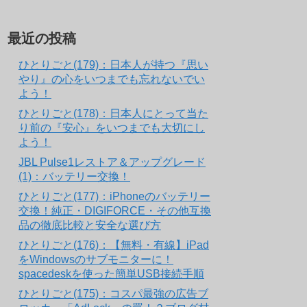
最近の投稿
ひとりごと(179)：日本人が持つ『思い
やり』の心をいつまでも忘れないでい
よう！
ひとりごと(178)：日本人にとって当た
り前の『安心』をいつまでも大切にし
よう！
JBL Pulse1レストア＆アップグレード
(1)：バッテリー交換！
ひとりごと(177)：iPhoneのバッテリー
交換！純正・DIGIFORCE・その他互換
品の徹底比較と安全な選び方
ひとりごと(176)：【無料・有線】iPad
をWindowsのサブモニターに！
spacedeskを使った簡単USB接続手順
ひとりごと(175)：コスパ最強の広告ブ