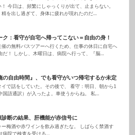
い！ 今日は、頻繁にしゃっくりが出て、止まらない。
精を出し過ぎて、身体に疲れが現れたのだ...
ーク：看守が自宅へ帰ってこない＝自由の身！
主催の無料バスツアーへ行くため、仕事の休日に自宅へ
由だ！ しかし、木曜日は、病院へ行って、『脳...
俺の自由時間』、でも看守がいつ帰宅するか未定
イで話をしていた。その後で、 看守：明日、朝から1
中国語通訳）が入ったよ。車使うからね。 私...
健康診断の結果、肝機能が赤信号に
キー梅酒や赤ワインを飲み過ぎたな。 しばらく禁酒す
病院で検査を受ける...