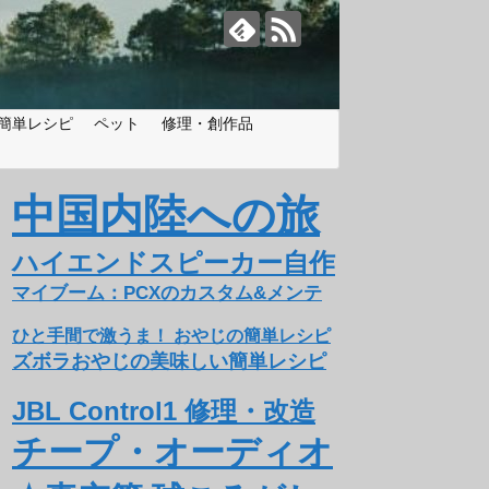
簡単レシピ
ペット
修理・創作品
中国内陸への旅
ハイエンドスピーカー自作
マイブーム：PCXのカスタム&メンテ
ひと手間で激うま！ おやじの簡単レシピ
ズボラおやじの美味しい簡単レシピ
JBL Control1 修理・改造
チープ・オーディオ