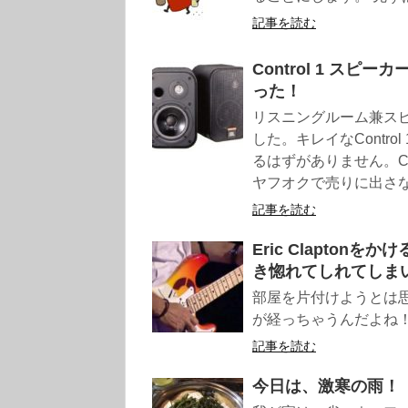
記事を読む
Control 1 スピーカ
った！
リスニングルーム兼ス
した。キレイなControl 
るはずがありません。Co
ヤフオクで売りに出さ
記事を読む
Eric Clapto
き惚れてしれてしま
部屋を片付けようとは思って
が経っちゃうんだよね！ .
記事を読む
今日は、激寒の雨！