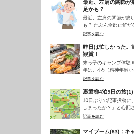
最近、左肩の関節が
足かも？
最近、左肩の関節が痛
も？ たぶん全部正解だな
記事を読む
昨日は忙しかった。
観賞！
末っ子のキャンプ体験
年は、小5（精神年齢小
記事を読む
裏磐梯4泊5日の旅(
10日ぶりの記事投稿に
しまったか？」と心配さ
記事を読む
マイブーム(63)：