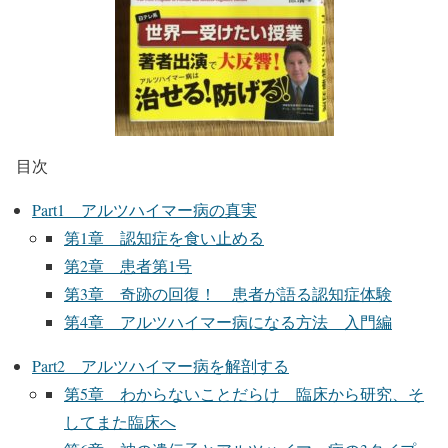
目次
Part1 アルツハイマー病の真実
第1章 認知症を食い止める
第2章 患者第1号
第3章 奇跡の回復！ 患者が語る認知症体験
第4章 アルツハイマー病になる方法 入門編
Part2 アルツハイマー病を解剖する
第5章 わからないことだらけ 臨床から研究、そ
してまた臨床へ