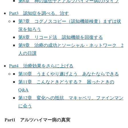
第6章 神の遺伝子とアルツハイマー病の3タイプ
Part3 認知症を調べる、治す
第7章 コグノスコピー（認知機能検査）まずは状
況を知ろう
第8章 リコード法 認知機能を回復する
第9章 治療の成功とソーシャル・ネットワーク 2
人の日課
Part4 治療効果をさらに上げる
第10章 うまくやり遂げよう あなたならできる
第11章 こんなときどうする？ 困ったときの
Q&A
第12章 変化への抵抗 マキャベリ、ファインマン
に会う
Part1 アルツハイマー病の真実