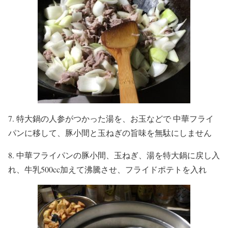
7. 特大鍋の人参がつかった湯を、お玉などで 中華フライ
パンに移して、豚小間と玉ねぎの旨味を無駄にしません
8. 中華フライパンの豚小間、玉ねぎ、湯を特大鍋に戻し入
れ、牛乳500cc加えて沸騰させ、フライドポテトを入れ