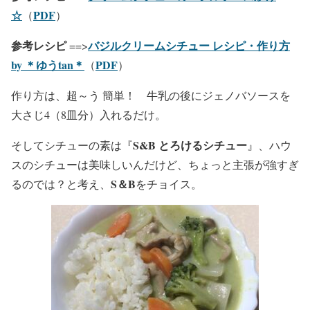
☆
PDF
（
）
参考レシピ
バジルクリームシチュー レシピ・作り方
==>
by ＊ゆうtan＊
PDF
（
）
作り方は、超～う 簡単！ 牛乳の後にジェノバソースを
大さじ4（8皿分）入れるだけ。
S&B とろけるシチュー
そしてシチューの素は『
』、ハウ
スのシチューは美味しいんだけど、ちょっと主張が強すぎ
S＆B
るのでは？と考え、
をチョイス。