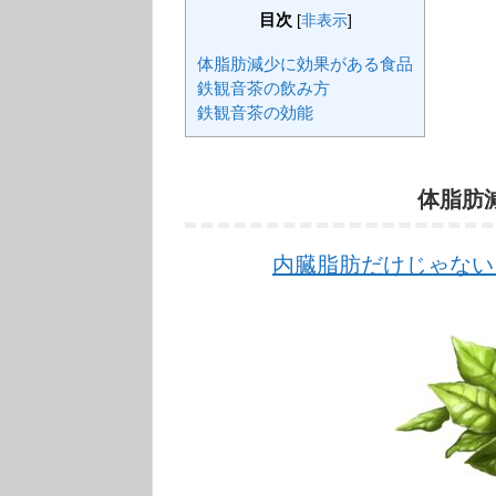
目次
[
非表示
]
体脂肪減少に効果がある食品
鉄観音茶の飲み方
鉄観音茶の効能
体脂肪
内臓脂肪だけじゃない