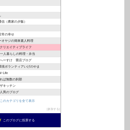
し
通信（農家の夕飯）
！
日常の幸せ
ーオヤジの簡単素人料理
クリエイティブライフ
身一人暮らしの料理・弁当
へーすけ 畳店ブログ
O環境ボランティアいげのやま
･Life
れば無数の刹那
ザキッチン
人男のブログ
このカテゴリを全て表示
参加する
このブログに投票する