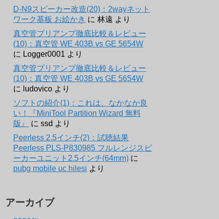
D-N9スピーカー改造(20)：2wayネット
ワーク基板 お絵かき
に
林遠
より
真空管プリアンプ徹底比較＆レビュー
(10)：真空管 WE 403B vs GE 5654W
に
Logger0001
より
真空管プリアンプ徹底比較＆レビュー
(10)：真空管 WE 403B vs GE 5654W
に
ludovico
より
ソフトの紹介(1)：これは、なかなか良
い！『MiniTool Partition Wizard 無料
版』
に
ssd
より
Peerless 2.5インチ(2)：試聴結果
Peerless PLS-P830985 フルレンジスピ
ーカーユニット2.5インチ(64mm)
に
pubg mobile uc hilesi
より
アーカイブ