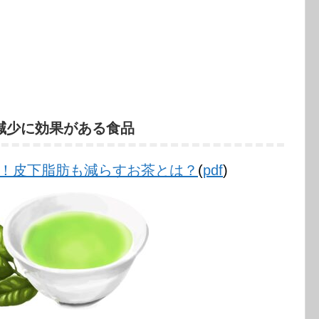
減少に効果がある食品
！皮下脂肪も減らすお茶とは？
(
pdf
)