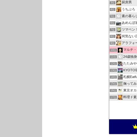
厨房男
3位
うちぶろ
4位
素の暮ら
5位
あめんぼ
6位
ツマベン
7位
何気ない
8位
アラフォ
9位
マルチ・
10位
24歳独
11位
たたみや
12位
KYOT
13位
札幌Eatful
14位
掬ってみ
15位
東京オカ
16位
料理ド素
17位