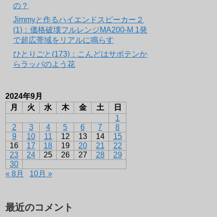
の？
Jimmyと作るハイエンドスピーカー２
(1)：価格破壊フルレンジMA200-M 1発
で超広帯域をリアルに鳴らす
ひとりごと(173)：こんどはサボテンか
らラッパのよう花
2024年9月
月
火
水
木
金
土
日
1
2
3
4
5
6
7
8
9
10
11
12
13
14
15
16
17
18
19
20
21
22
23
24
25
26
27
28
29
30
« 8月
10月 »
最近のコメント