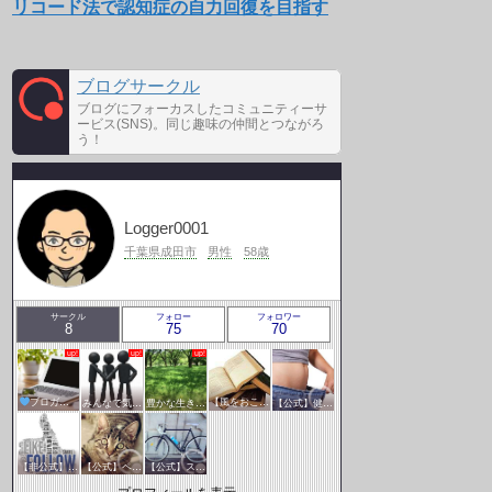
リコード法で認知症の自力回復を目指す
ブログサークル
ブログにフォーカスしたコミュニティーサ
ービス(SNS)。同じ趣味の仲間とつながろ
う！
Logger0001
千葉県成田市
男性
58歳
サークル
フォロー
フォロワー
8
75
70
ブロガー応援&更新報告♪
みんなで気軽にアクセスアップ
豊かな生き方サークル
【風をおこそう☆彡】アクセスアップ研究会♪♪
【公式】健康・医療サークル
【非公式】相互フォローサークル
【公式】ペットサークル
【公式】スポーツ・アウトドアサークル