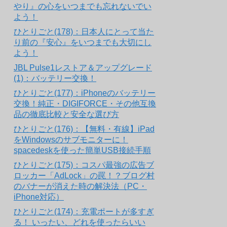
やり』の心をいつまでも忘れないでい
よう！
ひとりごと(178)：日本人にとって当た
り前の『安心』をいつまでも大切にし
よう！
JBL Pulse1レストア＆アップグレード
(1)：バッテリー交換！
ひとりごと(177)：iPhoneのバッテリー
交換！純正・DIGIFORCE・その他互換
品の徹底比較と安全な選び方
ひとりごと(176)：【無料・有線】iPad
をWindowsのサブモニターに！
spacedeskを使った簡単USB接続手順
ひとりごと(175)：コスパ最強の広告ブ
ロッカー「AdLock」の罠！？ブログ村
のバナーが消えた時の解決法（PC・
iPhone対応）
ひとりごと(174)：充電ポートが多すぎ
る！ いったい、どれを使ったらいい