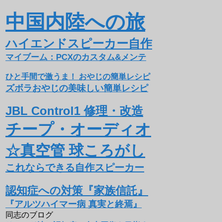
中国内陸への旅
ハイエンドスピーカー自作
マイブーム：PCXのカスタム&メンテ
ひと手間で激うま！ おやじの簡単レシピ
ズボラおやじの美味しい簡単レシピ
JBL Control1 修理・改造
チープ・オーディオ
☆真空管 球ころがし
これならできる自作スピーカー
認知症への対策『家族信託』
『アルツハイマー病 真実と終焉』
同志のブログ