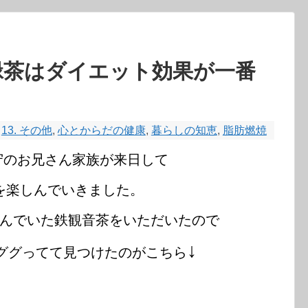
：緑茶はダイエット効果が一番
13. その他
,
心とからだの健康
,
暮らしの知恵
,
脂肪燃焼
守のお兄さん家族が来日して
を楽しんでいきました。
んでいた鉄観音茶をいただいたので
↓
ググってて見つけたのがこちら