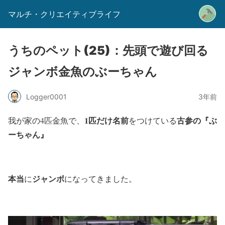
マルチ・クリエイティブライフ
うちのペット(25)：先頭で遊び回る
ジャンボ金魚のぶーちゃん
Logger0001
3年前
1匹だけ名前
古参の『ぶ
我が家の4匹金魚で、
をつけている
ーちゃん』
本当
ジャンボ
に
になってきました。