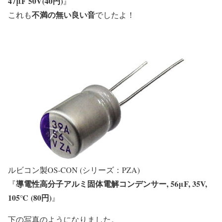
47μF 50V(40円)
』
不満の無い良い音
これも
でしたよ！
ルビコン製OS-CON (シリーズ：PZA)
導電性高分子アルミ固体電解コンデンサー, 56μF, 35V,
『
105℃ (80円)
』
下の写真のようになりました。