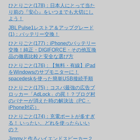
ひとりごと(178)：日本人にとって当た
り前の『安心』をいつまでも大切にし
よう！
JBL Pulse1レストア＆アップグレード
(1)：バッテリー交換！
ひとりごと(177)：iPhoneのバッテリー
交換！純正・DIGIFORCE・その他互換
品の徹底比較と安全な選び方
ひとりごと(176)：【無料・有線】iPad
をWindowsのサブモニターに！
spacedeskを使った簡単USB接続手順
ひとりごと(175)：コスパ最強の広告ブ
ロッカー「AdLock」の罠！？ブログ村
のバナーが消えた時の解決法（PC・
iPhone対応）
ひとりごと(174)：充電ポートが多すぎ
る！ いったい、どれを使ったらいい
の？
Jimmyと作るハイエンドスピーカー２