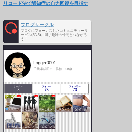
リコード法で認知症の自力回復を目指す
ブログサークル
ブログにフォーカスしたコミュニティーサ
ービス(SNS)。同じ趣味の仲間とつながろ
う！
Logger0001
千葉県成田市
男性
58歳
サークル
フォロー
フォロワー
8
75
70
ブロガー応援&更新報告♪
みんなで気軽にアクセスアップ
豊かな生き方サークル
【風をおこそう☆彡】アクセスアップ研究会♪♪
【公式】健康・医療サークル
【非公式】相互フォローサークル
【公式】ペットサークル
【公式】スポーツ・アウトドアサークル