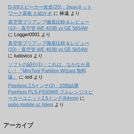
D-N9スピーカー改造(20)：2wayネット
ワーク基板 お絵かき
に
林遠
より
真空管プリアンプ徹底比較＆レビュー
(10)：真空管 WE 403B vs GE 5654W
に
Logger0001
より
真空管プリアンプ徹底比較＆レビュー
(10)：真空管 WE 403B vs GE 5654W
に
ludovico
より
ソフトの紹介(1)：これは、なかなか良
い！『MiniTool Partition Wizard 無料
版』
に
ssd
より
Peerless 2.5インチ(2)：試聴結果
Peerless PLS-P830985 フルレンジスピ
ーカーユニット2.5インチ(64mm)
に
pubg mobile uc hilesi
より
アーカイブ