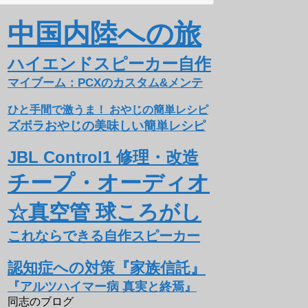
中国内陸への旅
ハイエンドスピーカー自作
マイブーム：PCXのカスタム&メンテ
ひと手間で激うま！ おやじの簡単レシピ
ズボラおやじの美味しい簡単レシピ
JBL Control1 修理・改造
チープ・オーディオ
☆真空管 球ころがし
これならできる自作スピーカー
認知症への対策『家族信託』
『アルツハイマー病 真実と終焉』
同志のブログ