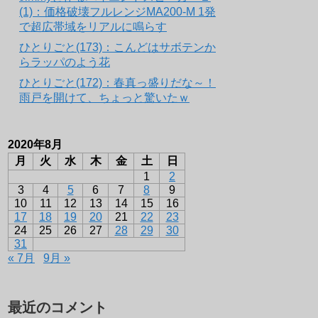
(1)：価格破壊フルレンジMA200-M 1発
で超広帯域をリアルに鳴らす
ひとりごと(173)：こんどはサボテンか
らラッパのよう花
ひとりごと(172)：春真っ盛りだな～！
雨戸を開けて、ちょっと驚いたｗ
2020年8月
月
火
水
木
金
土
日
1
2
3
4
5
6
7
8
9
10
11
12
13
14
15
16
17
18
19
20
21
22
23
24
25
26
27
28
29
30
31
« 7月
9月 »
最近のコメント