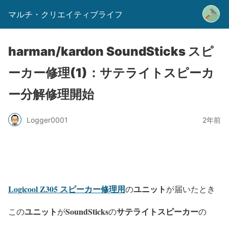
マルチ・クリエイティブライフ
harman/kardon SoundSticks スピ
ーカー修理(1)：サテライトスピーカ
ー分解修理開始
Logger0001
2年前
Logicool Z305 スピーカー修理用
ユニット
の
が届いたとき
ユニット
SoundSticks
サテライトスピーカー
この
が
の
の