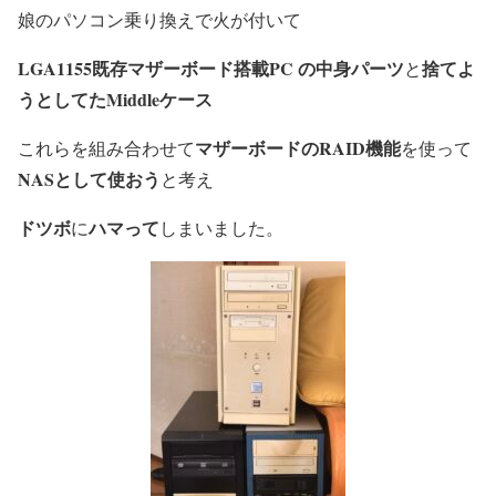
娘のパソコン乗り換えで火が付いて
LGA1155既存マザーボード搭載PC の中身パーツ
捨てよ
と
うとしてた
Middle
ケ
ース
マザーボードのRAID機能
これらを組み合わせて
を使って
NASとして使おう
と考え
ドツボ
ハマって
に
しまいました。