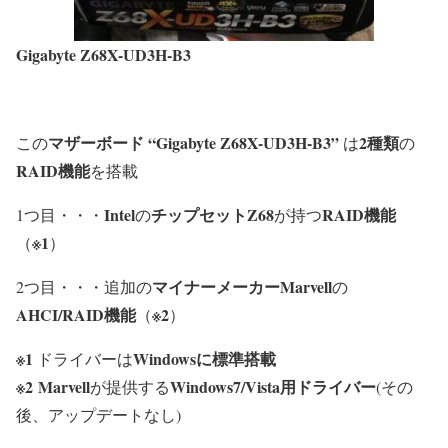
Gigabyte Z68X-UD3H-B3
マザーボード “Gigabyte Z68X-UD3H-B3”
2種類
この
は
の
RAID機能
を搭載
Intel
チップセットZ68
RAID機能
1つ目・・・
の
が持つ
※1
（
）
マイナーメーカーMarvell
2つ目・・・追加の
の
AHCI/RAID機能
※2
（
）
※1
Windowsに標準搭載
ドライバーは
※2
Marvell
Windows7/Vista用ドライバー
が提供する
(その
後、アップデートなし)