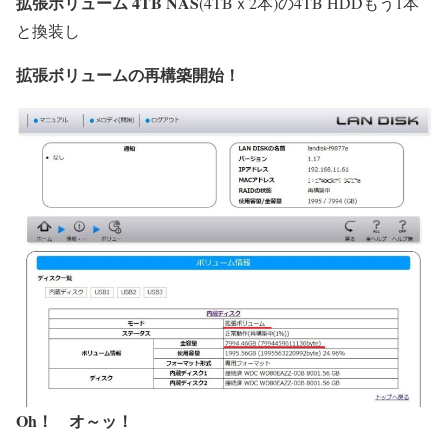
拡張ボリューム 4TB NAS
(4TBｘ2本)の4TB HDDもう1本
と換装し
拡張ボリュームの再構築開始！
Oh！ オ～ッ！