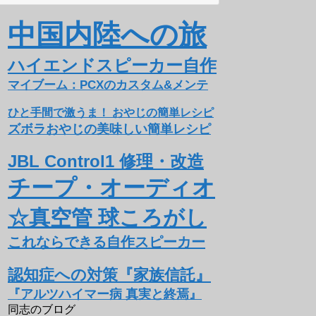
中国内陸への旅
ハイエンドスピーカー自作
マイブーム：PCXのカスタム&メンテ
ひと手間で激うま！ おやじの簡単レシピ
ズボラおやじの美味しい簡単レシピ
JBL Control1 修理・改造
チープ・オーディオ
☆真空管 球ころがし
これならできる自作スピーカー
認知症への対策『家族信託』
『アルツハイマー病 真実と終焉』
同志のブログ