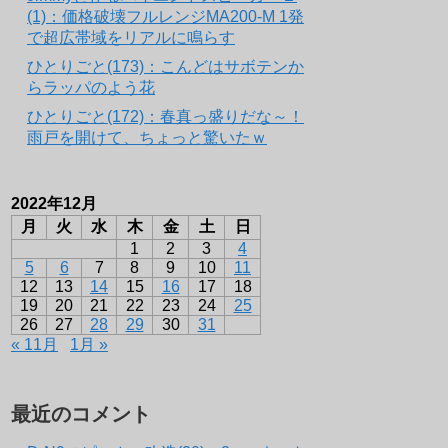
(1)：価格破壊フルレンジMA200-M 1発
で超広帯域をリアルに鳴らす
ひとりごと(173)：こんどはサボテンか
らラッパのよう花
ひとりごと(172)：春真っ盛りだな～！
雨戸を開けて、ちょっと驚いたｗ
2022年12月
月
火
水
木
金
土
日
1
2
3
4
5
6
7
8
9
10
11
12
13
14
15
16
17
18
19
20
21
22
23
24
25
26
27
28
29
30
31
« 11月
1月 »
最近のコメント