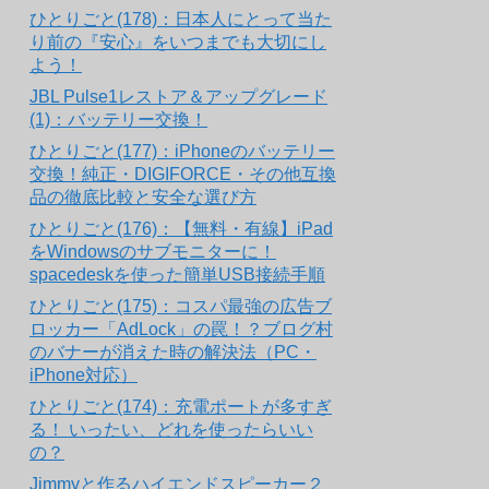
ひとりごと(178)：日本人にとって当た
り前の『安心』をいつまでも大切にし
よう！
JBL Pulse1レストア＆アップグレード
(1)：バッテリー交換！
ひとりごと(177)：iPhoneのバッテリー
交換！純正・DIGIFORCE・その他互換
品の徹底比較と安全な選び方
ひとりごと(176)：【無料・有線】iPad
をWindowsのサブモニターに！
spacedeskを使った簡単USB接続手順
ひとりごと(175)：コスパ最強の広告ブ
ロッカー「AdLock」の罠！？ブログ村
のバナーが消えた時の解決法（PC・
iPhone対応）
ひとりごと(174)：充電ポートが多すぎ
る！ いったい、どれを使ったらいい
の？
Jimmyと作るハイエンドスピーカー２