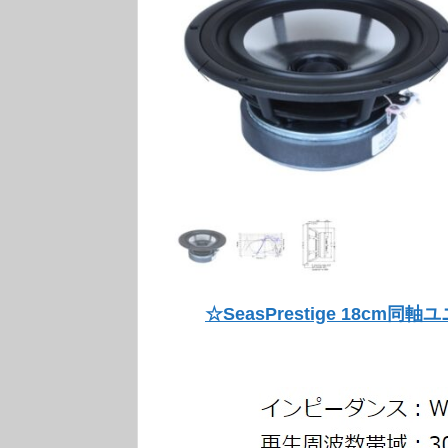
☆SeasPrestige 18cm同軸ユ