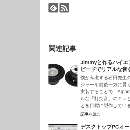
関連記事
Jimmyと作るハイエ
ピードでリアルな音
僕が私淑する石田先生の
ジャーを前後一気に貫
実装することで、Alp
ルな「打突音」のキレ
とを目標に製作してい
記事を読む
デスクトップPCオーデ