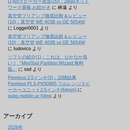
D-N9スピーカー改造(20)：2wayネット
ワーク基板 お絵かき
に
林遠
より
真空管プリアンプ徹底比較＆レビュー
(10)：真空管 WE 403B vs GE 5654W
に
Logger0001
より
真空管プリアンプ徹底比較＆レビュー
(10)：真空管 WE 403B vs GE 5654W
に
ludovico
より
ソフトの紹介(1)：これは、なかなか良
い！『MiniTool Partition Wizard 無料
版』
に
ssd
より
Peerless 2.5インチ(2)：試聴結果
Peerless PLS-P830985 フルレンジスピ
ーカーユニット2.5インチ(64mm)
に
pubg mobile uc hilesi
より
アーカイブ
2026年