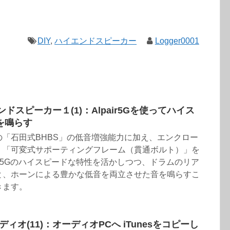
DIY
,
ハイエンドスピーカー
Logger0001
ンドスピーカー１(1)：Alpair5Gを使ってハイス
を鳴らす
「石田式BHBS」の低音増強能力に加え、エンクロー
く「可変式サポーティングフレーム（貫通ボルト）」を
air5Gのハイスピードな特性を活かしつつ、ドラムのリア
と、ホーンによる豊かな低音を両立させた音を鳴らすこ
きます。
ィオ(11)：オーディオPCへ iTunesをコピーし