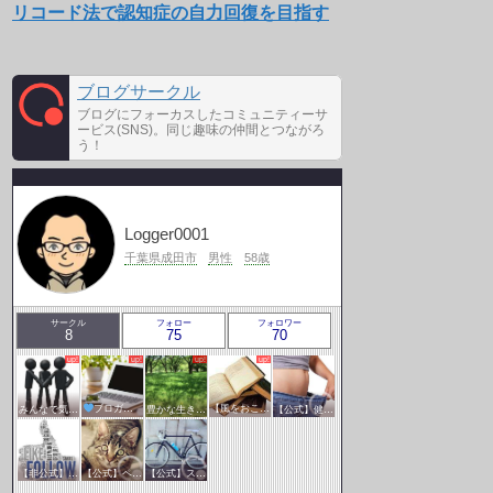
リコード法で認知症の自力回復を目指す
ブログサークル
ブログにフォーカスしたコミュニティーサ
ービス(SNS)。同じ趣味の仲間とつながろ
う！
Logger0001
千葉県成田市
男性
58歳
サークル
フォロー
フォロワー
8
75
70
みんなで気軽にアクセスアップ
ブロガー応援&更新報告♪
豊かな生き方サークル
【風をおこそう☆彡】アクセスアップ研究会♪♪
【公式】健康・医療サークル
【非公式】相互フォローサークル
【公式】ペットサークル
【公式】スポーツ・アウトドアサークル