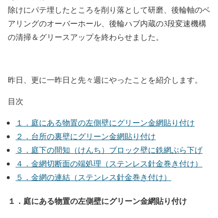
除けにパテ埋したところを削り落として研磨、後輪軸のベ
アリングのオーバーホール、後輪ハブ内蔵の3段変速機構
の清掃＆グリースアップを終わらせました。
昨日、更に一昨日と先々週にやったことを紹介します。
目次
１．庭にある物置の左側壁にグリーン金網貼り付け
２．台所の裏壁にグリーン金網貼り付け
３．庭下の間知（けんち）ブロック壁に鉄網ぶら下げ
４．金網切断面の端処理（ステンレス針金巻き付け）
５．金網の連結（ステンレス針金巻き付け）
１．庭にある物置の左側壁にグリーン金網貼り付け