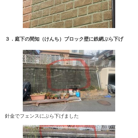
３．庭下の間知（けんち）ブロック壁に鉄網ぶら下げ
針金でフェンスにぶら下げました