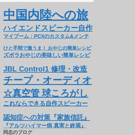
中国内陸への旅
ハイエンドスピーカー自作
マイブーム：PCXのカスタム&メンテ
ひと手間で激うま！ おやじの簡単レシピ
ズボラおやじの美味しい簡単レシピ
JBL Control1 修理・改造
チープ・オーディオ
☆真空管 球ころがし
これならできる自作スピーカー
認知症への対策『家族信託』
『アルツハイマー病 真実と終焉』
同志のブログ