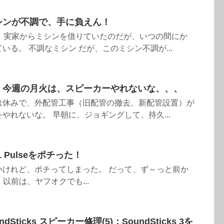
ミシンが不調で、手に負えん！
な、実家からミシンを借りていたのだが、いつの間にか
いる。 不調なミシン だが、このミシン不調が...
)：今週の月火は、スピーカーやれないな、、、
は休みで、外配管工事（旧配管の撤去、新配管設置）が
やれないな。 早朝に、ジョギングして、持久...
L Pulseをポチった！
いけれど、ポチってしまった。 だって、ず～っと前か
以前は、ヤフオクでも...
oundSticks スピーカー修理(5)：SoundSticks 3を