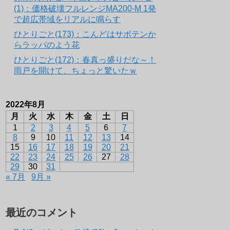
(1)：価格破壊フルレンジMA200-M 1発
で超広帯域をリアルに鳴らす
ひとりごと(173)：こんどはサボテンか
らラッパのよう花
ひとりごと(172)：春真っ盛りだな～！
雨戸を開けて、ちょっと驚いたｗ
2022年8月
月
火
水
木
金
土
日
1
2
3
4
5
6
7
8
9
10
11
12
13
14
15
16
17
18
19
20
21
22
23
24
25
26
27
28
29
30
31
« 7月
9月 »
最近のコメント