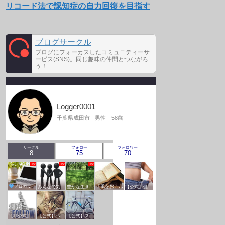
リコード法で認知症の自力回復を目指す
ブログサークル
ブログにフォーカスしたコミュニティーサ
ービス(SNS)。同じ趣味の仲間とつながろ
う！
Logger0001
千葉県成田市
男性
58歳
サークル
フォロー
フォロワー
8
75
70
ブロガー応援&更新報告♪
みんなで気軽にアクセスアップ
豊かな生き方サークル
【風をおこそう☆彡】アクセスアップ研究会♪♪
【公式】健康・医療サークル
【非公式】相互フォローサークル
【公式】ペットサークル
【公式】スポーツ・アウトドアサークル