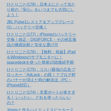
ひとりごと(178)：日本人にとって当た
り前の『安心』をいつまでも大切にし
よう！
JBL Pulse1レストア＆アップグレード
(1)：バッテリー交換！
ひとりごと(177)：iPhoneのバッテリー
交換！純正・DIGIFORCE・その他互換
品の徹底比較と安全な選び方
ひとりごと(176)：【無料・有線】iPad
をWindowsのサブモニターに！
spacedeskを使った簡単USB接続手順
ひとりごと(175)：コスパ最強の広告ブ
ロッカー「AdLock」の罠！？ブログ村
のバナーが消えた時の解決法（PC・
iPhone対応）
ひとりごと(174)：充電ポートが多すぎ
る！ いったい、どれを使ったらいい
の？
Jimmyと作るハイエンドスピーカー２