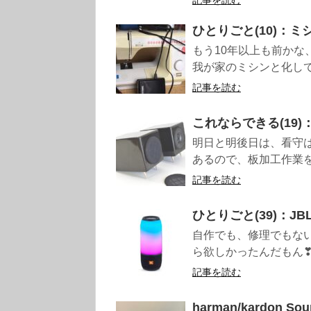
ひとりごと(10)：
もう10年以上も前か
我が家のミシンと化して
記事を読む
これならできる(19
明日と明後日は、看守
あるので、板加工作業を
記事を読む
ひとりごと(39)：JB
自作でも、修理でもな
ら欲しかったんだもん❣ 
記事を読む
harman/kardon S