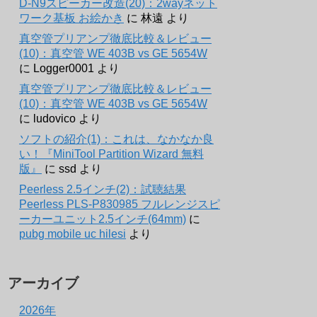
D-N9スピーカー改造(20)：2wayネット
ワーク基板 お絵かき
に
林遠
より
真空管プリアンプ徹底比較＆レビュー
(10)：真空管 WE 403B vs GE 5654W
に
Logger0001
より
真空管プリアンプ徹底比較＆レビュー
(10)：真空管 WE 403B vs GE 5654W
に
ludovico
より
ソフトの紹介(1)：これは、なかなか良
い！『MiniTool Partition Wizard 無料
版』
に
ssd
より
Peerless 2.5インチ(2)：試聴結果
Peerless PLS-P830985 フルレンジスピ
ーカーユニット2.5インチ(64mm)
に
pubg mobile uc hilesi
より
アーカイブ
2026年