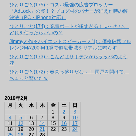
ひとりごと(175)：コスパ最強の広告ブロッカー
「AdLock」の罠！？ブログ村のバナーが消えた時の解
決法（PC・iPhone対応）
ひとりごと(174)：充電ポートが多すぎる！ いったい、
どれを使ったらいいの？
Jimmyと作るハイエンドスピーカー２(1)：価格破壊フル
レンジMA200-M 1発で超広帯域をリアルに鳴らす
ひとりごと(173)：こんどはサボテンからラッパのよう
花
ひとりごと(172)：春真っ盛りだな～！ 雨戸を開けて、
ちょっと驚いたｗ
2019年2月
月
火
水
木
金
土
日
1
2
3
4
5
6
7
8
9
10
11
12
13
14
15
16
17
18
19
20
21
22
23
24
25
26
27
28