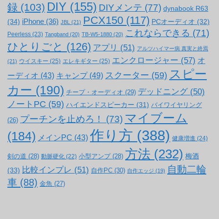
DIY
(155)
録
(103)
DIYメンテ
(77)
dynabook R63
PCX150
(117)
(34)
iPhone
(36)
PCオーディオ
(32)
JBL
(21)
これならできる
(71)
Peerless
(23)
Tangband
(20)
TB-W5-1880
(20)
ひとりごと
(126)
アプリ
(51)
アルツハイマー病 真実と終焉
エンクロージャー
(57)
オ
ウイスキー
(25)
エレキギター
(25)
(21)
スピー
スクーター
(59)
キャンプ
(49)
ーディオ
(43)
カー
(190)
デッドニング
(50)
チープ・オーディオ
(29)
ノートPC
(59)
ハイエンドスピーカー
(31)
バイワイヤリング
マイブーム
プーチンを止めろ！
(73)
(26)
作り方
(388)
(184)
メインPC
(43)
健康増進
(24)
方法
(232)
梅酒
剣の道
(28)
小型アンプ
(28)
動脈硬化
(22)
自動二輪
比較インプレ
(51)
(33)
自作PC
(30)
自作エッジ
(19)
車
(88)
金魚
(27)