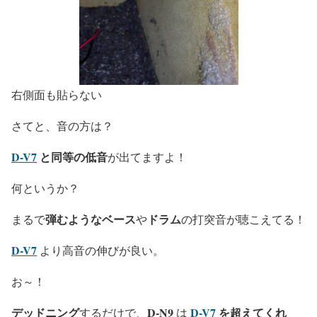
右側面も貼らない
さてと、音の方は？
D-V7
と同等の低音
が出てますよ！
何というか？
弾むようなベース
ドラム
まるで
や
の打突音が聴こえてる！
D-V7
より高音の伸びが良い。
お～！
デッドニング
D-N9
D-V7
を超えてくれ
するだけで、
は