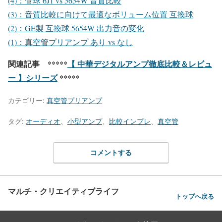
(4)：管球 6J1 vs 5654W 音質比較
(3)：音質比較に向けて最適なボリューム位置 互換球
(2)：GE製 互換球 5654W 出力音の変化
(1)：真空管プリアンプ あり vs なし
関連記事 *****
【 中華デジタルアンプ徹底比較＆レビュ
ー 】シリーズ
*****
カテゴリー:
真空管プリアンプ
タグ:
オーディオ
、
小型アンプ
、
比較インプレ
、
真空管
コメントする
マルチ・クリエイティブライフ
トップへ戻る