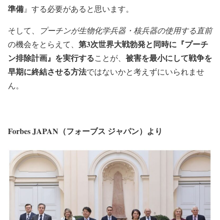
準備
』
する必要があると思います。
そして、
プーチンが生物化学兵器・核兵器の使用する直前
第3次世界大戦勃発と同時に『プーチ
の機会をとらえて、
ン排除計画』を実行する
被害を最小にして戦争を
ことが、
早期に終結させる方法
ではないかと考えずにいられませ
ん。
Forbes JAPAN（フォーブス ジャパン）より