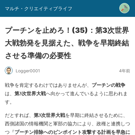
マルチ・クリエイティブライフ
プーチンを止めろ！(35)：第3次世界
大戦勃発を見据えた、戦争を早期終結
させる準備の必要性
Logger0001
4年前
プーチンの戦争
戦争を肯定するわけではありませんが、
第3次世界大戦
は、
へ向かって進んでいるように思われま
す。
第3次世界大戦
だとすれば、
を早期に終結させるため
に、
西側諸国の情報機関と軍部の協力により、政権と連携しつ
プーチン排除へのピンポイント攻撃する計画を早急に
つ
『