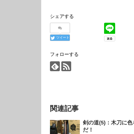
シェアする
ツイート
フォローする
関連記事
剣の道(5)：木刀に
だ！