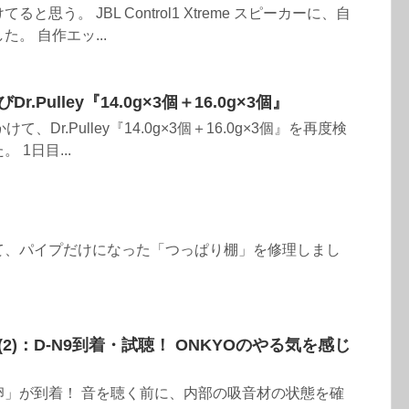
思う。 JBL Control1 Xtreme スピーカーに、自
。 自作エッ...
r.Pulley『14.0g×3個＋16.0g×3個』
日かけて、Dr.Pulley『14.0g×3個＋16.0g×3個』を再度検
1日目...
て、パイプだけになった「つっぱり棚」を修理しまし
(2)：D-N9到着・試聴！ ONKYOのやる気を感じ
卵」が到着！ 音を聴く前に、内部の吸音材の状態を確