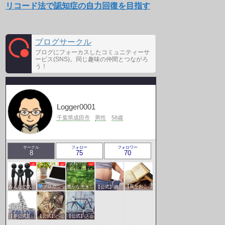
リコード法で認知症の自力回復を目指す
ブログサークル
ブログにフォーカスしたコミュニティーサ
ービス(SNS)。同じ趣味の仲間とつながろ
う！
Logger0001
千葉県成田市
男性
58歳
サークル
フォロー
フォロワー
8
75
70
みんなで気軽にアクセスアップ
ブロガー応援&更新報告♪
豊かな生き方サークル
【公式】健康・医療サークル
【風をおこそう☆彡】アクセスアップ研究会♪♪
【非公式】相互フォローサークル
【公式】ペットサークル
【公式】スポーツ・アウトドアサークル