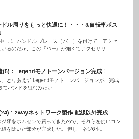
ハンドル周りをもっと快適に！・・・&自転車ボス
換
ドル回りに ハンドル ブレース（バー）を付けて、アクセ
いるのだが、この『バー』が細くてアクセサリ...
(5)：Legendモノトーンバージョン完成！
、とりあえず Legendモノトーンバージョンが、完成
でバンドを組むみたい...
(24)：2wayネットワーク製作 配線以外完成
ネジ類をホムセンで買ってきたので、それらを使いコン
線を除いた部分が完成した。 但し、ネジ6本...