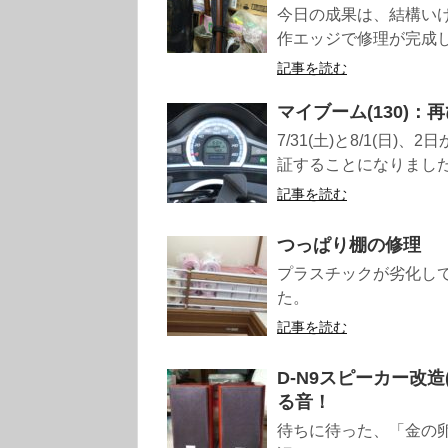
今日の成果は、結構いけてると
作エッジで修理が完成した
記事を読む
マイブーム(130)：再びD
7/31(土)と8/1(日)、2
証することになりました。 
記事を読む
つっぱり棚の修理
プラスチックが劣化し
た。
記事を読む
D-N9スピーカー改造
る音！
待ちに待った、「金の