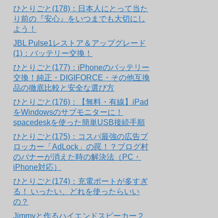
ひとりごと(178)：日本人にとって当た
り前の『安心』をいつまでも大切にし
よう！
JBL Pulse1レストア＆アップグレード
(1)：バッテリー交換！
ひとりごと(177)：iPhoneのバッテリー
交換！純正・DIGIFORCE・その他互換
品の徹底比較と安全な選び方
ひとりごと(176)：【無料・有線】iPad
をWindowsのサブモニターに！
spacedeskを使った簡単USB接続手順
ひとりごと(175)：コスパ最強の広告ブ
ロッカー「AdLock」の罠！？ブログ村
のバナーが消えた時の解決法（PC・
iPhone対応）
ひとりごと(174)：充電ポートが多すぎ
る！ いったい、どれを使ったらいい
の？
Jimmyと作るハイエンドスピーカー２