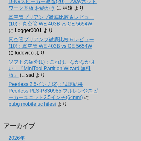
D-N9スピーカー改造(20)：2wayネット
ワーク基板 お絵かき
に
林遠
より
真空管プリアンプ徹底比較＆レビュー
(10)：真空管 WE 403B vs GE 5654W
に
Logger0001
より
真空管プリアンプ徹底比較＆レビュー
(10)：真空管 WE 403B vs GE 5654W
に
ludovico
より
ソフトの紹介(1)：これは、なかなか良
い！『MiniTool Partition Wizard 無料
版』
に
ssd
より
Peerless 2.5インチ(2)：試聴結果
Peerless PLS-P830985 フルレンジスピ
ーカーユニット2.5インチ(64mm)
に
pubg mobile uc hilesi
より
アーカイブ
2026年