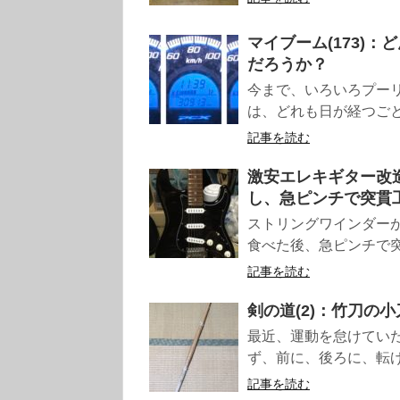
マイブーム(173)
だろうか？
今まで、いろいろプー
は、どれも日が経つごと
記事を読む
激安エレキギター改造
し、急ピンチで突貫
ストリングワインダー
食べた後、急ピンチで突
記事を読む
剣の道(2)：竹刀の小刀
最近、運動を怠けてい
ず、前に、後ろに、転げま
記事を読む