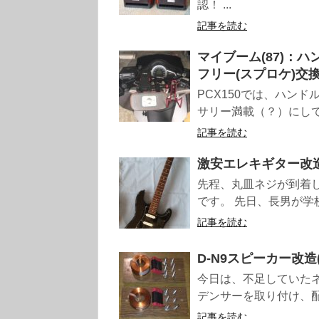
認！ ...
記事を読む
マイブーム(87)：
フリー(スプロケ)交
PCX150では、ハン
サリー満載（？）にして
記事を読む
激安エレキギター改造
先程、丸皿ネジが到着し
です。 先日、長男が学校
記事を読む
D-N9スピーカー改造
今日は、不足していた
デンサーを取り付け、配
記事を読む