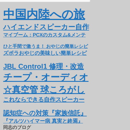
中国内陸への旅
ハイエンドスピーカー自作
マイブーム：PCXのカスタム&メンテ
ひと手間で激うま！ おやじの簡単レシピ
ズボラおやじの美味しい簡単レシピ
JBL Control1 修理・改造
チープ・オーディオ
☆真空管 球ころがし
これならできる自作スピーカー
認知症への対策『家族信託』
『アルツハイマー病 真実と終焉』
同志のブログ