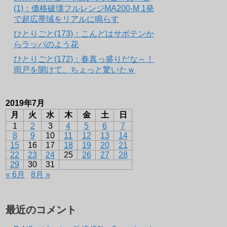
(1)：価格破壊フルレンジMA200-M 1発
で超広帯域をリアルに鳴らす
ひとりごと(173)：こんどはサボテンか
らラッパのよう花
ひとりごと(172)：春真っ盛りだな～！
雨戸を開けて、ちょっと驚いたｗ
2019年7月
月
火
水
木
金
土
日
1
2
3
4
5
6
7
8
9
10
11
12
13
14
15
16
17
18
19
20
21
22
23
24
25
26
27
28
29
30
31
« 6月
8月 »
最近のコメント